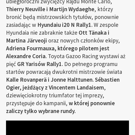
ubiegłoroczni zwycięzcy Rajdu Monte Carlo,
Thierry Neuville i Martijn Wydaeghe
, którzy
bronić będą mistrzowskich tytułów, ponownie
zasiadając w
Hyundaiu i20 N Rally1
. W zespole
Hyundaia nie zabraknie także
Ott Tänaka i
Martina Järveoji
oraz nowych członków ekipy,
Adriena Fourmauxa, którego pilotem jest
Alexandre Coria
. Toyota Gazoo Racing wystawi aż
pięć
GR Yarisów Rally1
. Do pełnego programu
startów powracają dwukrotni mistrzowie świata
Kalle Rovanperä i Jonne Halttunen
.
Sébastien
Ogier, jeżdżący z Vincentem Landaisem
,
dziewięciokrotny triumfator tej imprezy,
przystępuje do kampanii,
w której ponownie
zaliczy tylko wybrane rundy.