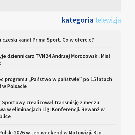
kategoria
telewizja
 czeski kanał Prima Sport. Co w ofercie?
yje dziennikarz TVN24 Andrzej Morozowski. Miał
t
ec programu „Państwo w państwie” po 15 latach
i w Polsacie
ł Sportowy zrealizował transmisję z meczu
a w eliminacjach Ligi Konferencji. Rewanż w
blice
Polski 2026 w ten weekend w Motowizji. Kto