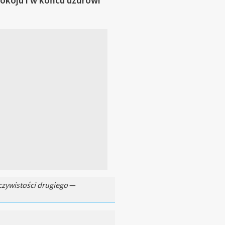
okoju i w końcu uzdrowi
czywistości drugiego
—