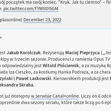
ój początek ma swój koniec. "Kruk. Jak tu ciemno" – fin
e.
pic.twitter.com/fYWIIDl5GM
plusonline)
December 23, 2022
”
est
Jakub Korolczuk
. Reżyserują
Maciej Pieprzyca
(„Jes
ekipy w trzecim sezonie. Producenci z ramienia Opus TV
a odpowiedzialny jest
Witold Płóciennik
, a za muzykę B
ada Iza Cieszko, za kostiumy Hanka Podraza, a za charak
zyński i Paweł Laskowski
. Kierownikiem produkcji jest
eksandra Skraba.
st już dostępny
w serwisie Canal+online
. Liczy on 6 odc
przednie dwa sezony serialu, które także liczą po 6 ep