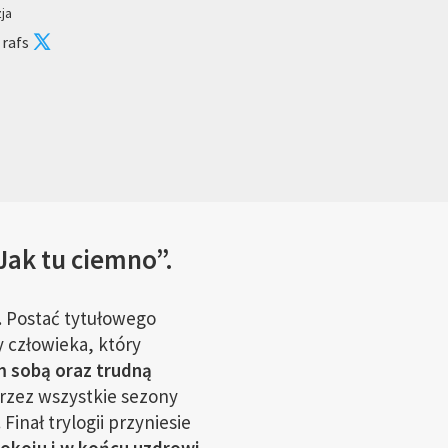
zja
 rafs
Jak tu ciemno”.
a. Postać tytułowego
y człowieka, który
 sobą oraz trudną
przez wszystkie sezony
.
Finał trylogii przyniesie