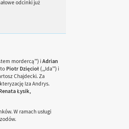
ałowe odcinki już
tem mordercą”) i
Adrian
 to
Piotr Dzięcioł
(„Ida”) i
artosz Chajdecki. Za
teryzację Iza Andrys.
Renata Łysik
,
inków. W ramach usługi
izodów.