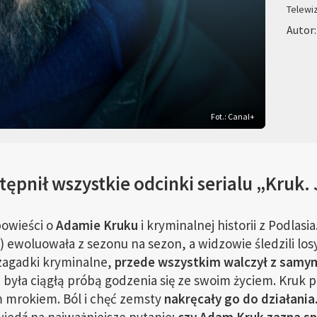
Telewi
Autor:
Fot.: Canal+
ępnił wszystkie odcinki serialu „Kruk. 
powieści o
Adamie Kruku
i kryminalnej historii z Podlasi
 ewoluowała z sezonu na sezon, a widzowie śledzili los
zagadki kryminalne,
przede wszystkim walczył z samym
ia była ciągłą próbą godzenia się ze swoim życiem. Kruk 
 mrokiem. Ból i chęć zemsty
nakręcały go do działania