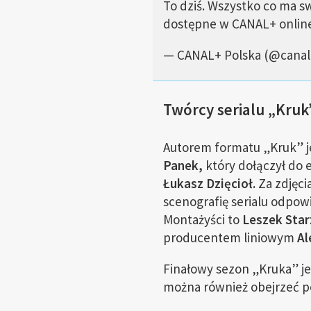
To dziś. Wszystko co ma sw
dostępne w CANAL+ onlin
— CANAL+ Polska (@canal
Twórcy serialu „Kruk
Autorem formatu „Kruk” j
Panek,
który dołączył do 
Łukasz Dzięcioł.
Za zdjęci
scenografię serialu odpowi
Montażyści to
Leszek Star
producentem liniowym
Al
Finałowy sezon „Kruka” je
można również obejrzeć po