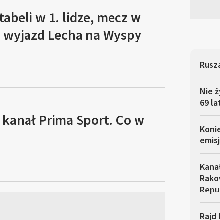
tabeli w 1. lidze, mecz w
, wyjazd Lecha na Wyspy
Rusza
Nie ż
69 la
 kanał Prima Sport. Co w
Koni
emisj
Kana
Rakow
Repu
Rajd 