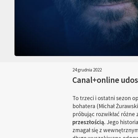
24 grudnia 2022
Canal+online udost
To trzeci i ostatni sezon o
bohatera (Michał Żurawski)
próbując rozwikłać różne 
przeszłością
. Jego histor
zmagał się z wewnętrznym