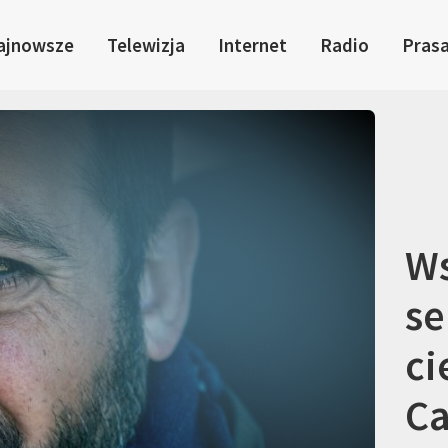
ajnowsze
Telewizja
Internet
Radio
Pras
Ws
se
ci
Ca