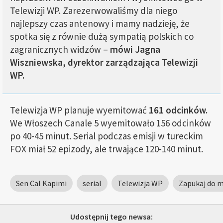
Telewizji WP. Zarezerwowaliśmy dla niego
najlepszy czas antenowy i mamy nadzieję, że
spotka się z równie dużą sympatią polskich co
zagranicznych widzów –
mówi Jagna
Wiszniewska, dyrektor zarządzająca Telewizji
WP.
Telewizja WP planuje wyemitować
161 odcinków.
We Włoszech Canale 5 wyemitowało 156 odcinków
po 40-45 minut. Serial podczas emisji w tureckim
FOX miał 52 epizody, ale trwające 120-140 minut.
Sen Cal Kapimi
serial
Telewizja WP
Zapukaj do m
Udostępnij tego newsa: