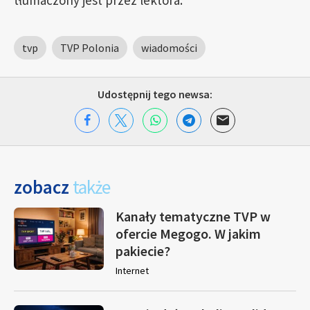
tłumaczony jest przez lektora.
tvp
TVP Polonia
wiadomości
Udostępnij tego newsa:
zobacz
także
Kanały tematyczne TVP w
ofercie Megogo. W jakim
pakiecie?
Internet