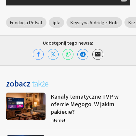
Fundacja Polsat
ipla
Krystyna Aldridge-Holc
Krz
Udostępnij tego newsa:
zobacz
także
Kanały tematyczne TVP w
ofercie Megogo. W jakim
pakiecie?
Internet