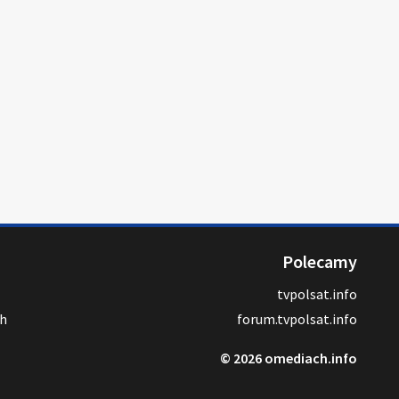
Polecamy
tvpolsat.info
ch
forum.tvpolsat.info
© 2026 omediach.info