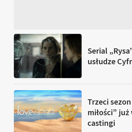
Serial „Rysa”
usłudze Cyf
Trzeci sezon
miłości” już
castingi