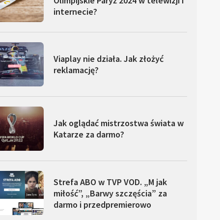
Olimpijskie Paryż 2024 w telewizji i
internecie?
Viaplay nie działa. Jak złożyć
reklamację?
Jak oglądać mistrzostwa świata w
Katarze za darmo?
Strefa ABO w TVP VOD. „M jak
miłość”, „Barwy szczęścia” za
darmo i przedpremierowo