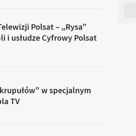
Telewizji Polsat – „Rysa”
li i usłudze Cyfrowy Polsat
 skrupułów” w specjalnym
pla TV