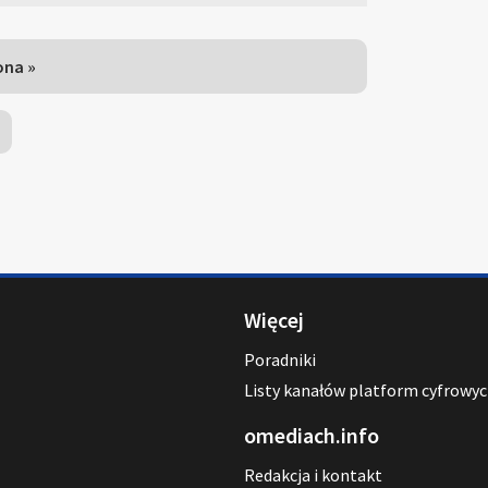
ona »
Więcej
Poradniki
Listy kanałów platform cyfrowy
omediach.info
Redakcja i kontakt