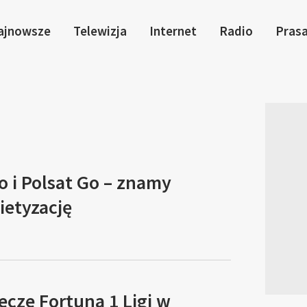
ajnowsze
Telewizja
Internet
Radio
Pras
o i Polsat Go – znamy
ietyzację
cze Fortuna 1 Ligi w