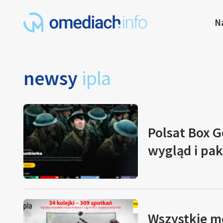
N
newsy
ipla
Polsat Box G
wygląd i pak
Wszystkie me