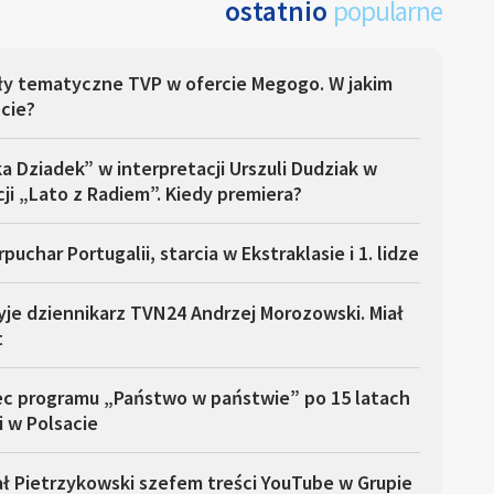
ostatnio
popularne
ły tematyczne TVP w ofercie Megogo. W jakim
cie?
a Dziadek” w interpretacji Urszuli Dudziak w
ji „Lato z Radiem”. Kiedy premiera?
puchar Portugalii, starcia w Ekstraklasie i 1. lidze
yje dziennikarz TVN24 Andrzej Morozowski. Miał
t
ec programu „Państwo w państwie” po 15 latach
i w Polsacie
ł Pietrzykowski szefem treści YouTube w Grupie