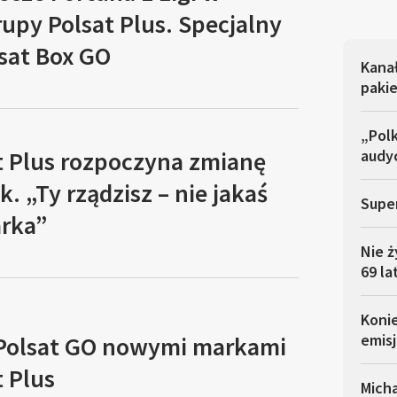
upy Polsat Plus. Specjalny
sat Box GO
Kana
pakie
„Polk
t Plus rozpoczyna zmianę
audyc
. „Ty rządzisz – nie jakaś
Super
arka”
Nie ż
69 la
Koni
emisj
i Polsat GO nowymi markami
 Plus
Micha