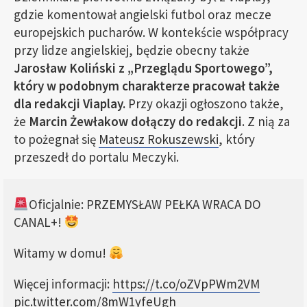
gdzie komentował angielski futbol oraz mecze
europejskich pucharów. W kontekście współpracy
przy lidze angielskiej, będzie obecny także
Jarosław Koliński z „Przeglądu Sportowego”,
który w podobnym charakterze pracował także
dla redakcji Viaplay.
Przy okazji ogłoszono także,
że
Marcin Żewłakow dołączy do redakcji
. Z nią za
to pożegnał się
Mateusz Rokuszewski
, który
przeszedł do portalu Meczyki.
Oficjalnie: PRZEMYSŁAW PEŁKA WRACA DO
CANAL+!
Witamy w domu!
Więcej informacji:
https://t.co/oZVpPWm2VM
pic.twitter.com/8mW1yfeUgh