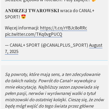
𝐀𝐍𝐃𝐑𝐙𝐄𝐉 𝐓𝐖𝐀𝐑𝐎𝐖𝐒𝐊𝐈 wraca do CANAL+
SPORT!
Więcej informacji:
https://t.co/rYBJc8oRRc
pic.twitter.com/TKq0vgPUCQ
— CANAL+ SPORT (@CANALPLUS_SPORT)
August
7, 2025
Są powroty, które mają sens, a ten zdecydowanie
do takich należy. Powrót do Canal+ wywołuje u
mnie ekscytację. Najbliższy sezon zapowiada się
pełen pasji, nerwów i wyrównanej walki o tytuł
mistrzowski do ostatniej kolejki. Cieszę się, że znów
będę mógł wejść do tego świata przez główne