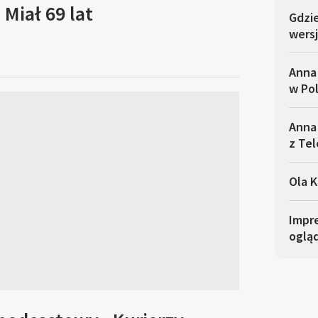
Miał 69 lat
Gdzi
wersj
Anna
w Po
Anna 
z Tel
Ola K
Impre
oglą