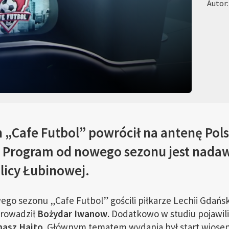
Autor
 „Cafe Futbol” powrócił na antenę Pols
 Program od nowego sezonu jest nadaw
licy Łubinowej.
o sezonu „Cafe Futbol” gościli piłkarze Lechii Gdańs
prowadził
Bożydar Iwanow
. Dodatkowo w studiu pojawili
asz Hajto
. Głównym tematem wydania był start wiose