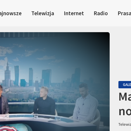
ajnowsze
Telewizja
Internet
Radio
Pras
GALE
Ma
no
Telewi