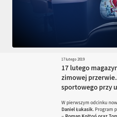
17 lutego 2019
17 lutego magazyn
zimowej przerwie.
sportowego przy u
W pierwszym odcinku noweg
Daniel Łukasik
. Program 
–
Roman Kołtoń oraz Tom