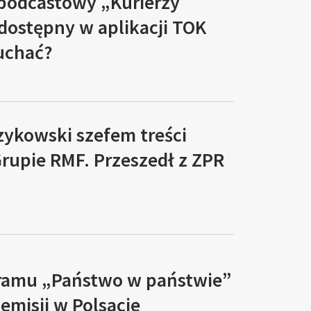
 podcastowy „Kurierzy
 dostępny w aplikacji TOK
łuchać?
zykowski szefem treści
rupie RMF. Przeszedł z ZPR
ramu „Państwo w państwie”
 emisji w Polsacie