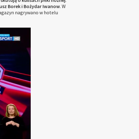
skutują o kulisach piłki nożnej
.
usz Borek i Bożydar Iwanow
. W
magazyn nagrywano w hotelu