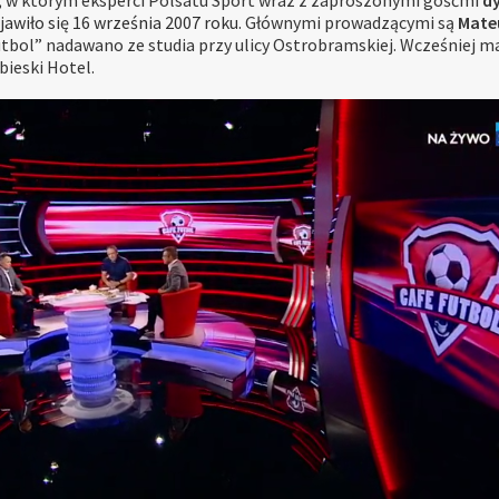
 w którym eksperci Polsatu Sport wraz z zaproszonymi gośćmi
dy
wiło się 16 września 2007 roku.
Głównymi prowadzącymi są
Mate
tbol” nadawano ze studia przy ulicy Ostrobramskiej. Wcześniej 
bieski Hotel.