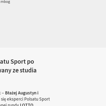
: mbog
atu Sport po
any ze studia
k –
Błażej Augustyn i
 się eksperci Polsatu Sport
nnej rundy
LOTTO