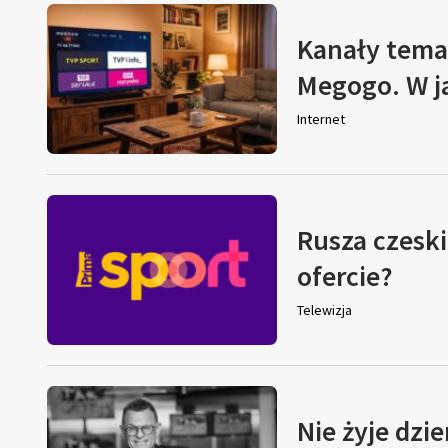
Kanały tema
Megogo. W j
Internet
Rusza czeski
ofercie?
Telewizja
Nie żyje dzi