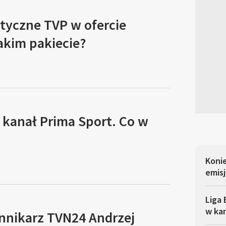
tyczne TVP w ofercie
akim pakiecie?
 kanał Prima Sport. Co w
Koni
emisj
Liga 
w ka
ennikarz TVN24 Andrzej