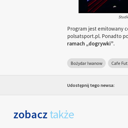
Studi
Program jest emitowany c
polsatsport.pl. Ponadto po
ramach „dogrywki”
.
Bożydar Iwanow
Cafe Fut
Udostępnij tego newsa:
zobacz
także