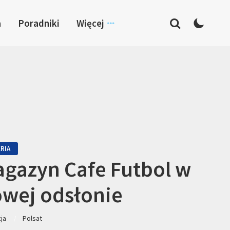
a
Poradniki
Więcej
RIA
gazyn Cafe Futbol w
wej odsłonie
zja
Polsat