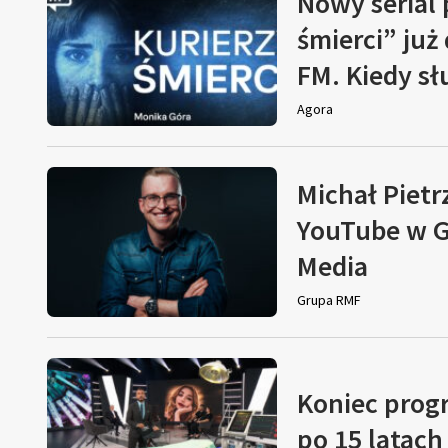
Nowy serial
śmierci” już
FM. Kiedy s
Agora
Michał Pietr
YouTube w G
Media
Grupa RMF
Koniec prog
po 15 latach