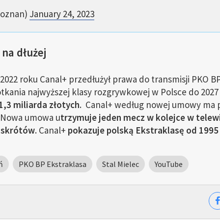
Poznan)
January 24, 2023
 na dłużej
2022 roku Canal+ przedłużył prawa do transmisji PKO B
kania najwyższej klasy rozgrywkowej w Polsce do 2027 
1,3 miliarda złotych
. Canal+ według nowej umowy ma 
Nowa umowa u
trzymuje jeden mecz w kolejce w telewi
 skrótów
. Canal+
pokazuje polską Ekstraklasę od 1995 
ń
PKO BP Ekstraklasa
Stal Mielec
YouTube