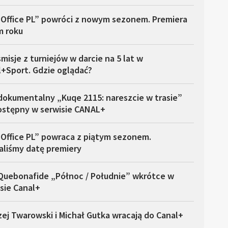
 Office PL” powróci z nowym sezonem. Premiera
m roku
misje z turniejów w darcie na 5 lat w
l+Sport. Gdzie oglądać?
dokumentalny „Kuqe 2115: nareszcie w trasie”
dostępny w serwisie CANAL+
 Office PL” powraca z piątym sezonem.
aliśmy datę premiery
 Quebonafide „Północ / Południe” wkrótce w
sie Canal+
ej Twarowski i Michał Gutka wracają do Canal+