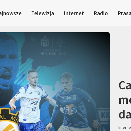
ajnowsze
Telewizja
Internet
Radio
Pras
Ca
me
da
Interne