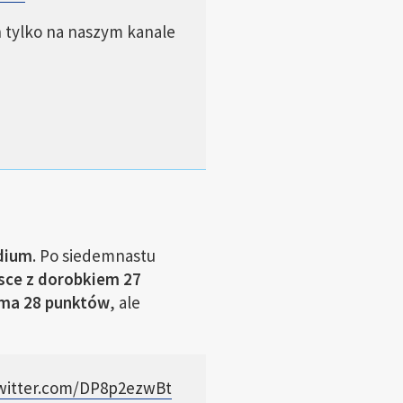
 tylko na naszym kanale
odium
. Po siedemnastu
sce z dorobkiem 27
e ma 28 punktów
, ale
twitter.com/DP8p2ezwBt