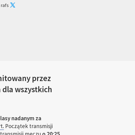
 rafs
mitowany przez
 dla wszystkich
klasy nadanym za
t.
Początek transmisji
 transmisji meczu
o 20:25,