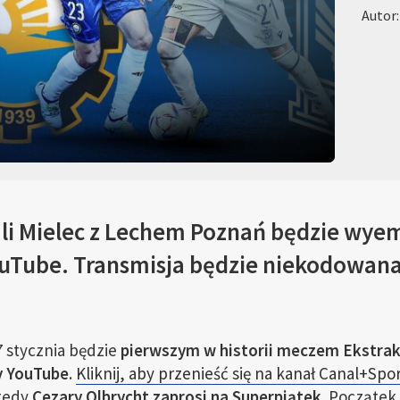
Autor:
li Mielec z Lechem Poznań będzie wye
uTube. Transmisja będzie niekodowana
27 stycznia będzie
pierwszym w historii meczem Ekstra
y YouTube
.
Kliknij, aby przenieść się na kanał Canal+Spor
Wtedy
Cezary Olbrycht zaprosi na Superpiątek
. Początek