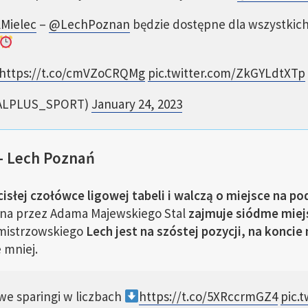
Mielec
–
@LechPoznan
będzie dostępne dla wszystkich
https://t.co/cmVZoCRQMg
pic.twitter.com/ZkGYLdtXTp
ALPLUS_SPORT)
January 24, 2023
– Lech Poznań
cisłej czołówce ligowej tabeli i walczą o miejsce na p
na przez Adama Majewskiego Stal
zajmuje siódme miej
 mistrzowskiego
Lech jest na szóstej pozycji, na konci
 mniej.
we sparingi w liczbach
https://t.co/5XRccrmGZ4
pic.