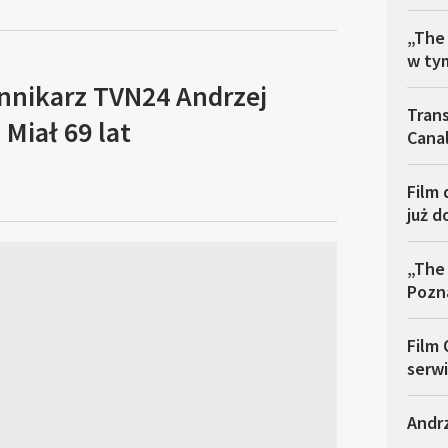
„The
w ty
ennikarz TVN24 Andrzej
Trans
Miał 69 lat
Cana
Film 
już 
„The
Pozn
Film
serwi
Andrz