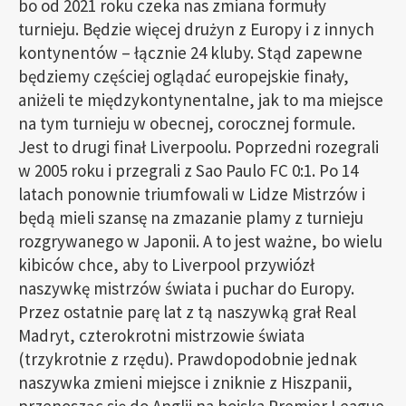
bo od 2021 roku czeka nas zmiana formuły
turnieju. Będzie więcej drużyn z Europy i z innych
kontynentów – łącznie 24 kluby. Stąd zapewne
będziemy częściej oglądać europejskie finały,
aniżeli te międzykontynentalne, jak to ma miejsce
na tym turnieju w obecnej, corocznej formule.
Jest to drugi finał Liverpoolu. Poprzedni rozegrali
w 2005 roku i przegrali z Sao Paulo FC 0:1. Po 14
latach ponownie triumfowali w Lidze Mistrzów i
będą mieli szansę na zmazanie plamy z turnieju
rozgrywanego w Japonii. A to jest ważne, bo wielu
kibiców chce, aby to Liverpool przywiózł
naszywkę mistrzów świata i puchar do Europy.
Przez ostatnie parę lat z tą naszywką grał Real
Madryt, czterokrotni mistrzowie świata
(trzykrotnie z rzędu). Prawdopodobnie jednak
naszywka zmieni miejsce i zniknie z Hiszpanii,