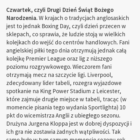
Czwartek, czyli Drugi Dzień Świąt Bożego
Narodzenia.
W krajach o tradycjach anglosaskich
jest to jednak Boxing Day, czyli dzień przecen w
sklepach, co sprawia, że ludzie stoją w wielkich
kolejkach do wejść do centrów handlowych. Fani
angielskiej piłki tego dnia otrzymują jednak całą
kolejkę Premier League oraz lig z niższego
poziomu rozgrywkowego. Wieczorem fani
otrzymają mecz na szczycie ligi. Liverpool,
zdecydowany lider tabeli, rozegra wyjazdowe
spotkanie na King Power Stadium z Leicester,
które zajmuje drugie miejsce w tabeli, tracąc (w
momencie pisania tego wydania Sportlighta) 10
pkt do wicemistrza Anglii z ubiegłego sezonu.
Drużyna Jurgena Kloppa jest w dobrej dyspozycji i
ich gra nie zostawia żadnych wątpliwości. Tak
samo było w tym samym momencie sezonu rok