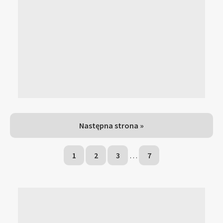
Następna strona »
1
2
3
…
7