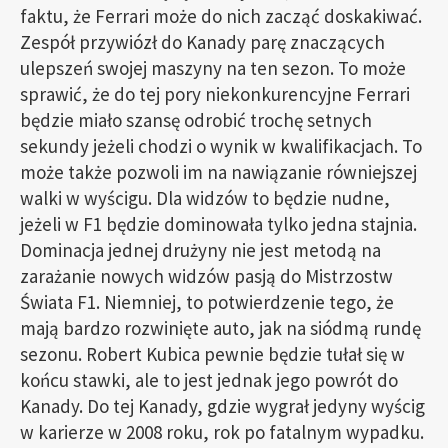
faktu, że Ferrari może do nich zacząć doskakiwać.
Zespół przywiózł do Kanady parę znaczących
ulepszeń swojej maszyny na ten sezon. To może
sprawić, że do tej pory niekonkurencyjne Ferrari
będzie miało szansę odrobić trochę setnych
sekundy jeżeli chodzi o wynik w kwalifikacjach. To
może także pozwoli im na nawiązanie równiejszej
walki w wyścigu. Dla widzów to będzie nudne,
jeżeli w F1 będzie dominowała tylko jedna stajnia.
Dominacja jednej drużyny nie jest metodą na
zarażanie nowych widzów pasją do Mistrzostw
Świata F1. Niemniej, to potwierdzenie tego, że
mają bardzo rozwinięte auto, jak na siódmą rundę
sezonu. Robert Kubica pewnie będzie tułał się w
końcu stawki, ale to jest jednak jego powrót do
Kanady. Do tej Kanady, gdzie wygrał jedyny wyścig
w karierze w 2008 roku, rok po fatalnym wypadku.