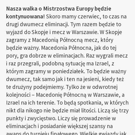
Nasza walka o Mistrzostwa Europy będzie
kontynuowana!
Skoro mamy czerwiec, to czas na
drugi dwumecz eliminacji. Tym razem będzie to
wyjazd do Skopje i mecz w Warszawie. W Skopje
zagramy z Macedonią Północną mecz, który
będzie ważny. Macedonia Północna, jak do tej
pory, gra dobrze w eliminacjach. Raz wygrali mecz
i raz przegrali, podobną sytuację ma Izrael, z
którym zagramy w poniedziałek. To będzie ważny
dwumecz, tak samo jak i ten na jesieni, kiedy też
te drużyny podejmiemy. Tylko że w odwrotnej
kolejności – Macedonię Północną w Warszawie, a
Izrael na ich terenie. To będą spotkania, w których
nikt dla nikogo nie będzie miał litości. Liczą się trzy
punkty i zwycięstwo. Liczy się prowadzenie w
eliminacjach i posiadanie większej szansy na
awans do turnieju finałowego. Wielkie gwiazdy jak