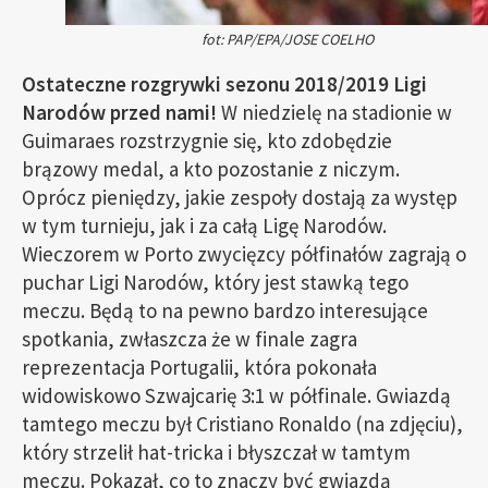
fot: PAP/EPA/JOSE COELHO
Ostateczne rozgrywki sezonu 2018/2019 Ligi
Narodów przed nami!
W niedzielę na stadionie w
Guimaraes rozstrzygnie się, kto zdobędzie
brązowy medal, a kto pozostanie z niczym.
Oprócz pieniędzy, jakie zespoły dostają za występ
w tym turnieju, jak i za całą Ligę Narodów.
Wieczorem w Porto zwycięzcy półfinałów zagrają o
puchar Ligi Narodów, który jest stawką tego
meczu. Będą to na pewno bardzo interesujące
spotkania, zwłaszcza że w finale zagra
reprezentacja Portugalii, która pokonała
widowiskowo Szwajcarię 3:1 w półfinale. Gwiazdą
tamtego meczu był Cristiano Ronaldo (na zdjęciu),
który strzelił hat-tricka i błyszczał w tamtym
meczu. Pokazał, co to znaczy być gwiazdą