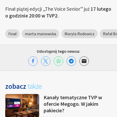
Finał piątej edycji „The Voice Senior” już
17 lutego
o godzinie 20:00 w TVP2
.
finał
marta manowska
Maryla Rodowicz
Rafał B
Udostępnij tego newsa:
zobacz
także
Kanały tematyczne TVP w
ofercie Megogo. W jakim
pakiecie?