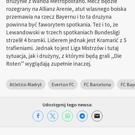
drużynie z Wanda Metropolitano. Mecz będzie
rozegrany na Allianz Arenie, atut wlasnego boiska
przemawia na rzecz Bayernu i to ta drużyna
powinna być faworytem spotkania. Też i to, że
Lewandowski w trzech spotkaniach Bundesligi
strzelił 4 bramki. Liderem jednak jest Kramarić z 5
trafieniami. Jednak to jest Liga Mistrzów i tutaj
sytuacja, jak i drużyny, z którymi będą grali „Die
Roten” wyglądają zupełnie inaczej.
Atletico Madryt
Everton FC
FC Barcelona
FC Bay
Udostępnij tego newsa: