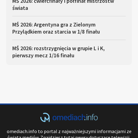
MŚ 2026: ćwierćfinały i półfinał mistrzostw
świata
MŚ 2026: Argentyna gra z Zielonym
Przylądkiem oraz starcia w 1/8 finału
MŚ 2026: rozstrzygnięcia w grupie L i K,
pierwszy mecz 1/16 finału
omediach.info to portal z najważniejszymi informacjami ze
świata mediów. Znajdziesz tutaj newsy dotyczące telewizji,