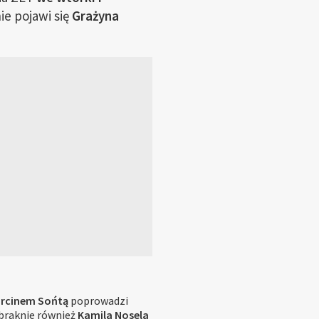
ie pojawi się
Grażyna
arcinem Sońtą
poprowadzi
braknie również
Kamila Nosela