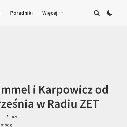
a
Poradniki
Więcej
mmel i Karpowicz od
ześnia w Radiu ZET
Eurozet
: mbog