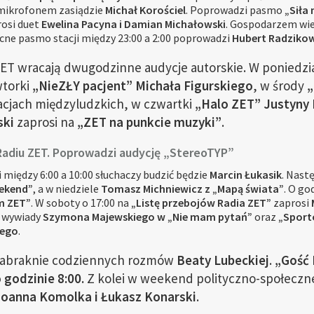
d mikrofonem zasiądzie
Michał Korościel
. Poprowadzi pasmo
„Siła
osi duet
Ewelina Pacyna i Damian Michałowski
. Gospodarzem wi
ocne pasmo stacji między 23:00 a 2:00 poprowadzi
Hubert Radzikow
ZET wracają dwugodzinne audycje autorskie. W poniedzi
wtorki
„NieZŁY pacjent” Michała Figurskiego
, w środy
„
acjach międzyludzkich, w czwartki
„Halo ZET” Justyny 
ski
zaprosi na
„ZET na punkcie muzyki”
.
Radiu ZET. Poprowadzi audycję „StereoTYP”
 między 6:00 a 10:00 słuchaczy budzić będzie
Marcin Łukasik
. Nast
eekend”
, a w niedziele
Tomasz Michniewicz z „Mapą świata”
. O go
m ZET”
. W soboty o 17:00 na
„Listę przebojów Radia ZET”
zaprosi
ę wywiady
Szymona Majewskiego w „Nie mam pytań”
oraz
„Sport
iego
.
 zabraknie codziennych rozmów
Beaty Lubeckiej
.
„Gość 
 godzinie 8:00.
Z kolei w weekend polityczno-społeczn
oanna Komolka i Łukasz Konarski
.