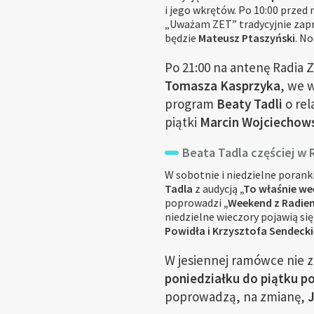
i jego wkrętów. Po 10:00 prze
„Uważam ZET” tradycyjnie zapr
będzie
Mateusz Ptaszyński
. N
Po 21:00 na antenę Radia 
Tomasza Kasprzyka
, we 
program
Beaty Tadli
o rel
piątki
Marcin Wojciechow
Beata Tadla częściej w 
W sobotnie i niedzielne poranki
Tadla
z audycją
„To właśnie w
poprowadzi
„Weekend z Radie
niedzielne wieczory pojawią si
Powidła i Krzysztofa Sendeck
W jesiennej ramówce nie
poniedziałku do piątku po
poprowadzą, na zmianę,
J