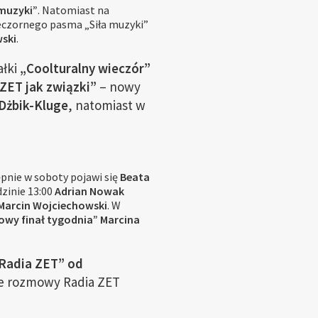
 muzyki”
. Natomiast na
eczornego pasma „Siła muzyki”
ski
.
ałki
„Coolturalny wieczór”
ZET jak związki”
– nowy
Dżbik-Kluge
, natomiast w
ępnie w soboty pojawi się
Beata
dzinie 13:00
Adrian Nowak
Marcin Wojciechowski
. W
owy finał tygodnia” Marcina
Radia ZET” od
e rozmowy Radia ZET