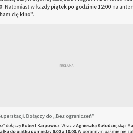
0
. Natomiast w każdy
piątek po godzinie 12:00
na anten
ham cię kino”
.
uperstacji. Dołączy do „Bez ograniczeń”
zo”
dołączy
Robert Karpowicz
. Wraz z
Agnieszką Kołodziejską i M
ałku do piątku pomiędzy 6:00 a 10:00
. W porannym paśmie nie za