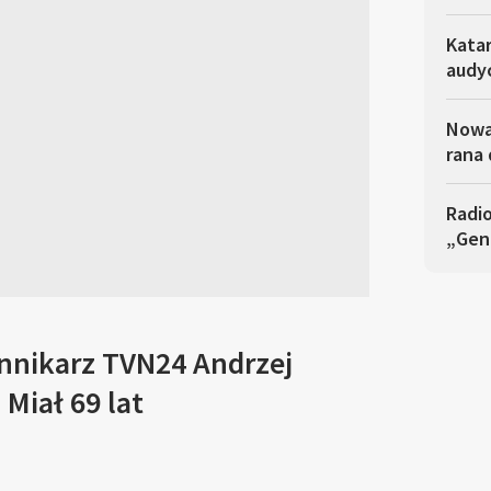
Katar
audy
Nowa
rana
Radi
„Gen
ennikarz TVN24 Andrzej
Miał 69 lat