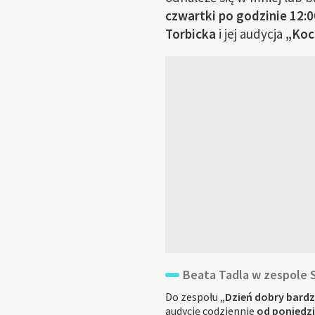
czwartki po godzinie 12:0
Torbicka
i jej audycja
„Koc
Beata Tadla w zespole S
Do zespołu
„Dzień dobry bard
audycję codziennie
od poniedzi