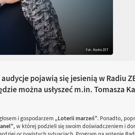
Fot.: Radio ZET
audycje pojawią się jesienią w Radiu Z
 będzie można usłyszeć m.in. Tomasza K
głosem i gospodarzem
„Loterii marzeń”
. Ponadto, pop
anel”
, w której podzieli się swoim doświadczeniem i do
bardziej oczywistych sytuacjach. Program na antenie Ra