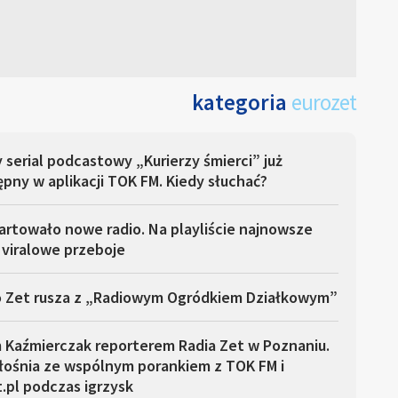
kategoria
eurozet
serial podcastowy „Kurierzy śmierci” już
pny w aplikacji TOK FM. Kiedy słuchać?
rtowało nowe radio. Na playliście najnowsze
i viralowe przeboje
o Zet rusza z „Radiowym Ogródkiem Działkowym”
 Kaźmierczak reporterem Radia Zet w Poznaniu.
łośnia ze wspólnym porankiem z TOK FM i
.pl podczas igrzysk