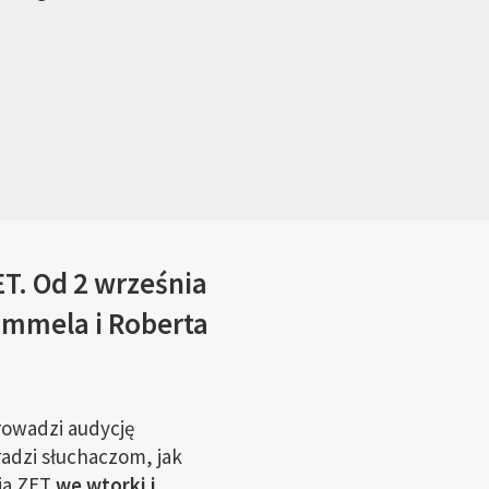
ET. Od 2 września
ammela i Roberta
rowadzi audycję
radzi słuchaczom, jak
dia ZET
we wtorki i