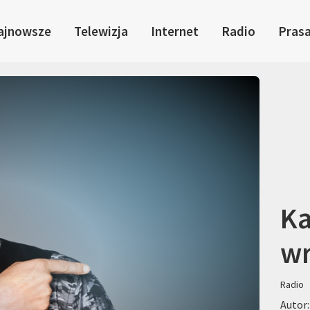
ajnowsze
Telewizja
Internet
Radio
Pras
Ka
wr
Radio
Autor