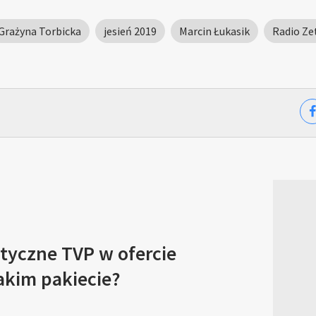
Grażyna Torbicka
jesień 2019
Marcin Łukasik
Radio Ze
tyczne TVP w ofercie
akim pakiecie?