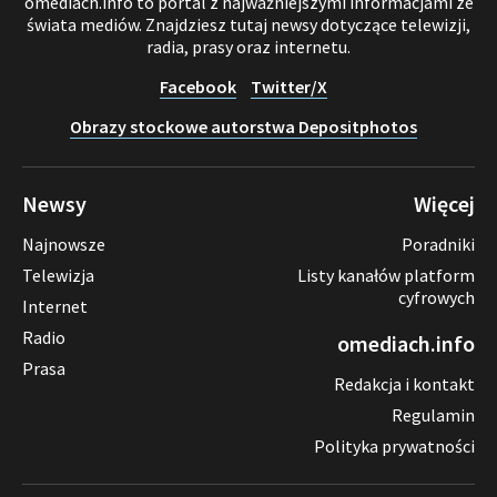
omediach.info to portal z najważniejszymi informacjami ze
świata mediów. Znajdziesz tutaj newsy dotyczące telewizji,
radia, prasy oraz internetu.
Facebook
Twitter/X
Obrazy stockowe autorstwa Depositphotos
Newsy
Więcej
Najnowsze
Poradniki
Telewizja
Listy kanałów platform
cyfrowych
Internet
Radio
omediach.info
Prasa
Redakcja i kontakt
Regulamin
Polityka prywatności