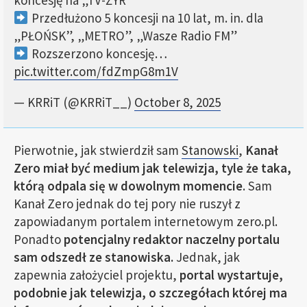
koncesję na „TV-ŻYR”
Przedłużono 5 koncesji na 10 lat, m. in. dla
„PŁOŃSK”, „METRO”, „Wasze Radio FM”
Rozszerzono koncesję…
pic.twitter.com/fdZmpG8m1V
— KRRiT (@KRRiT__)
October 8, 2025
Pierwotnie, jak stwierdził sam
Stanowski
,
Kanał
Zero miał być medium jak telewizja, tyle że taka,
którą odpala się w dowolnym momencie
. Sam
Kanał Zero jednak do tej pory nie ruszył z
zapowiadanym portalem internetowym zero.pl.
Ponadto
potencjalny redaktor naczelny portalu
sam odszedł ze stanowiska.
Jednak, jak
zapewnia założyciel projektu,
portal wystartuje,
podobnie jak telewizja, o szczegółach której ma