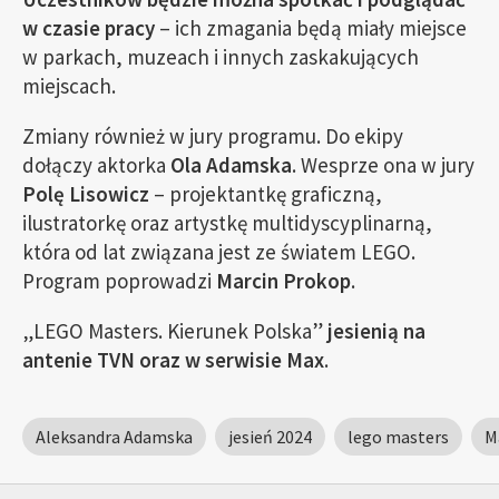
w czasie pracy
– ich zmagania będą miały miejsce
w parkach, muzeach i innych zaskakujących
miejscach.
Zmiany również w jury programu. Do ekipy
dołączy aktorka
Ola Adamska
. Wesprze ona w jury
Polę Lisowicz
– projektantkę graficzną,
ilustratorkę oraz artystkę multidyscyplinarną,
która od lat związana jest ze światem LEGO.
Program poprowadzi
Marcin Prokop
.
„LEGO Masters. Kierunek Polska”
jesienią na
antenie TVN oraz w serwisie Max
.
Aleksandra Adamska
jesień 2024
lego masters
M