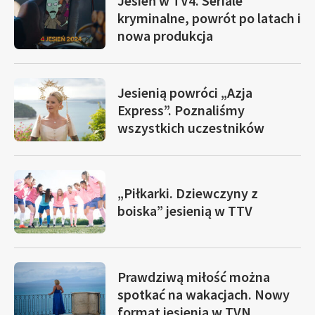
Jesień w TV4. Seriale
kryminalne, powrót po latach i
nowa produkcja
Jesienią powróci „Azja
Express”. Poznaliśmy
wszystkich uczestników
„Piłkarki. Dziewczyny z
boiska” jesienią w TTV
Prawdziwą miłość można
spotkać na wakacjach. Nowy
format jesienią w TVN.