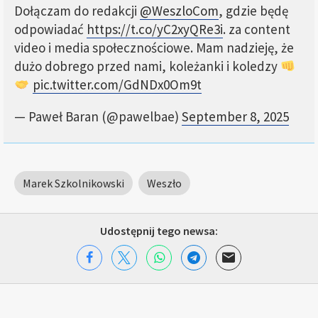
Dołączam do redakcji
@WeszloCom
, gdzie będę
odpowiadać
https://t.co/yC2xyQRe3i
. za content
video i media społecznościowe. Mam nadzieję, że
dużo dobrego przed nami, koleżanki i koledzy
pic.twitter.com/GdNDx0Om9t
— Paweł Baran (@pawelbae)
September 8, 2025
Marek Szkolnikowski
Weszło
Udostępnij tego newsa: