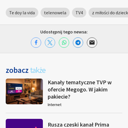
Te doy la vida
telenowela
TV4
z miłości do dziec
Udostępnij tego newsa:
zobacz
także
Kanały tematyczne TVP w
ofercie Megogo. W jakim
pakiecie?
Internet
Rusza czeski kanał Prima