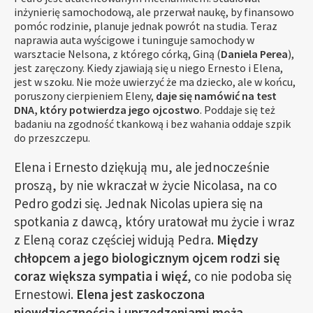
inżynierię samochodową, ale przerwał naukę, by finansowo
pomóc rodzinie, planuje jednak powrót na studia. Teraz
naprawia auta wyścigowe i tuninguje samochody w
warsztacie Nelsona, z którego córką, Giną (
Daniela Perea
),
jest zaręczony. Kiedy zjawiają się u niego Ernesto i Elena,
jest w szoku. Nie może uwierzyć że ma dziecko, ale w końcu,
poruszony cierpieniem Eleny,
daje się namówić na test
DNA, który potwierdza jego ojcostwo
. Poddaje się też
badaniu na zgodność tkankową i bez wahania oddaje szpik
do przeszczepu.
Elena i Ernesto dziękują mu, ale jednocześnie
proszą, by nie wkraczał w życie Nicolasa, na co
Pedro godzi się. Jednak Nicolas upiera się na
spotkania z dawcą, który uratował mu życie i wraz
z Eleną coraz częściej widują Pedra.
Między
chłopcem a jego biologicznym ojcem rodzi się
coraz większa sympatia i więź
, co nie podoba się
Ernestowi.
Elena jest zaskoczona
niewdzięcznością i uprzedzeniami męża.