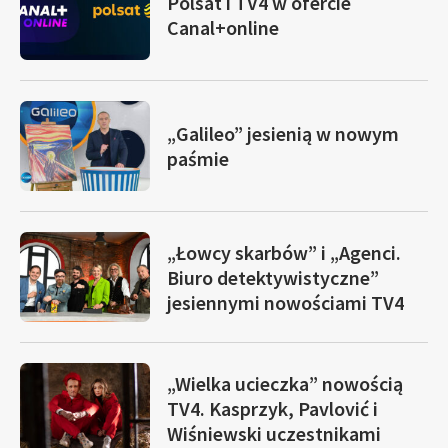
Polsat i TV4 w ofercie
Canal+online
„Galileo” jesienią w nowym
paśmie
„Łowcy skarbów” i „Agenci.
Biuro detektywistyczne”
jesiennymi nowościami TV4
„Wielka ucieczka” nowością
TV4. Kasprzyk, Pavlović i
Wiśniewski uczestnikami