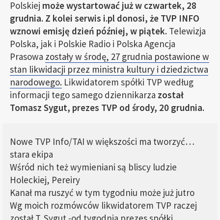
Polskiej
może wystartować już w czwartek, 28
grudnia. Z kolei serwis i.pl donosi, że TVP INFO
wznowi emisję dzień później, w piątek.
Telewizja
Polska, jak i Polskie Radio i Polska Agencja
Prasowa
zostały w środę, 27 grudnia postawione w
stan likwidacji przez ministra kultury i dziedzictwa
narodowego.
Likwidatorem spółki TVP według
informacji tego samego dziennikarza
został
Tomasz Sygut, prezes TVP od środy, 20 grudnia.
Nowe TVP Info/TAI w większości ma tworzyć…
stara ekipa
Wśród nich też wymieniani są bliscy ludzie
Holeckiej, Pereiry
Kanał ma ruszyć w tym tygodniu może już jutro
Wg moich rozmówców likwidatorem TVP raczej
został T. Sygut -od tygodnia prezes spółki