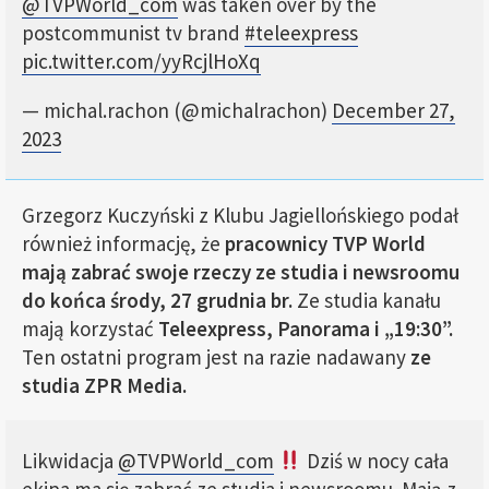
@TVPWorld_com
was taken over by the
postcommunist tv brand
#teleexpress
pic.twitter.com/yyRcjlHoXq
— michal.rachon (@michalrachon)
December 27,
2023
Grzegorz Kuczyński z Klubu Jagiellońskiego podał
również informację, że
pracownicy TVP World
mają zabrać swoje rzeczy ze studia i newsroomu
do końca środy, 27 grudnia br.
Ze studia kanału
mają korzystać
Teleexpress, Panorama i „19:30”.
Ten ostatni program jest na razie nadawany
ze
studia ZPR Media.
Likwidacja
@TVPWorld_com
Dziś w nocy cała