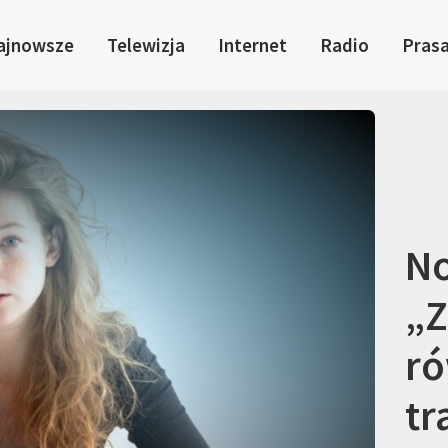
ajnowsze
Telewizja
Internet
Radio
Pras
No
„Z
ró
tr