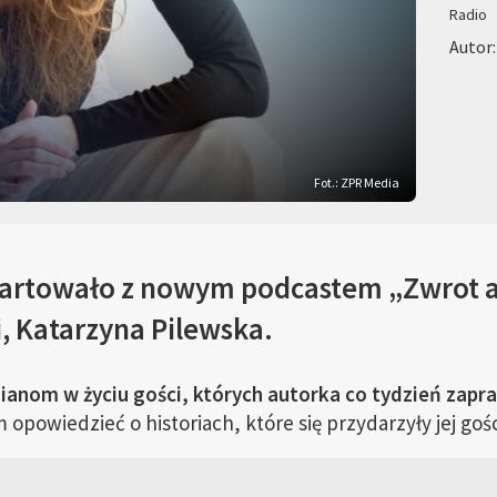
Radio
Autor:
Fot.: ZPR Media
artowało z nowym podcastem „Zwrot ak
i, Katarzyna Pilewska.
ianom w życiu gości, których autorka co tydzień zapr
 opowiedzieć o historiach, które się przydarzyły jej goś