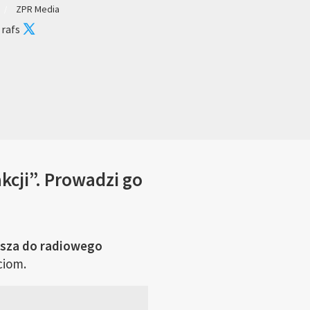
ZPR Media
 rafs
cji”. Prowadzi go
asza do radiowego
ciom.