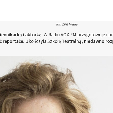
fot. ZPR Media
iennikarką i aktorką.
W Radiu VOX FM przygotowuje i p
ż reportaże.
Ukończyła Szkołę Teatraln
ą, niedawno roz