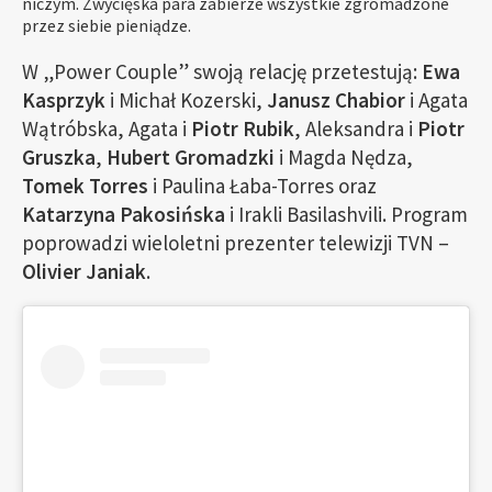
niczym. Zwycięska para zabierze wszystkie zgromadzone
przez siebie pieniądze.
W „Power Couple” swoją relację przetestują:
Ewa
Kasprzyk
i Michał Kozerski,
Janusz Chabior
i Agata
Wątróbska, Agata i
Piotr Rubik
, Aleksandra i
Piotr
Gruszka
,
Hubert Gromadzki
i Magda Nędza,
Tomek Torres
i Paulina Łaba-Torres oraz
Katarzyna Pakosińska
i Irakli Basilashvili. Program
poprowadzi wieloletni prezenter telewizji TVN –
Olivier Janiak
.