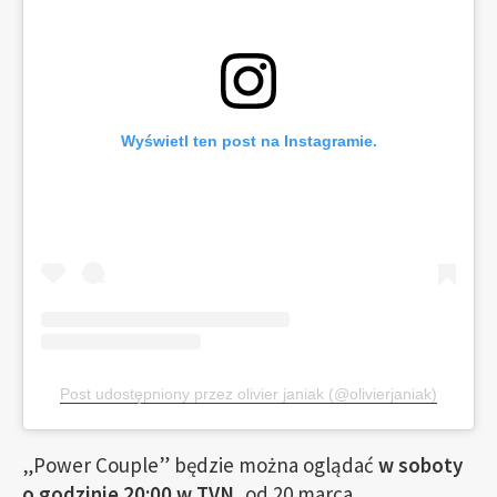
Wyświetl ten post na Instagramie.
Post udostępniony przez olivier janiak (@olivierjaniak)
„Power Couple” będzie można oglądać
w soboty
o godzinie 20:00 w TVN
, od 20 marca.