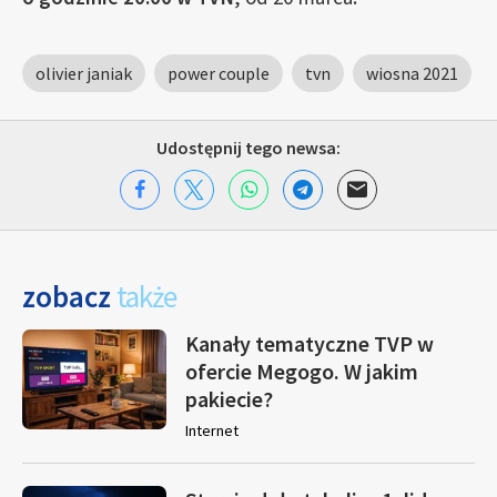
olivier janiak
power couple
tvn
wiosna 2021
Udostępnij tego newsa:
zobacz
także
Kanały tematyczne TVP w
ofercie Megogo. W jakim
pakiecie?
Internet