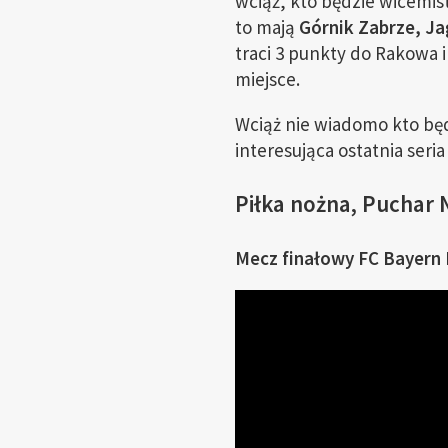
wciąż, kto będzie wicemis
to mają
Górnik Zabrze, Ja
traci 3 punkty do Rakowa 
miejsce.
Wciąż nie wiadomo kto bę
interesująca ostatnia seri
Piłka nożna, Puchar 
Mecz finałowy FC Bayern M