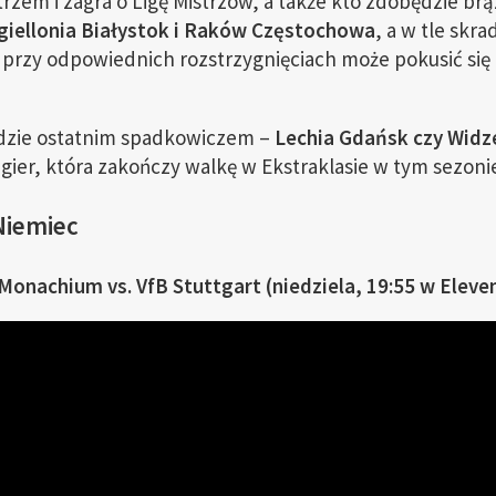
trzem i zagra o Ligę Mistrzów, a także kto zdobędzie b
giellonia Białystok i Raków Częstochowa
, a w tle skra
i przy odpowiednich rozstrzygnięciach może pokusić się
dzie ostatnim spadkowiczem –
Lechia Gdańsk czy Widz
a gier, która zakończy walkę w Ekstraklasie w tym sezoni
Niemiec
onachium vs. VfB Stuttgart (niedziela, 19:55 w Eleven