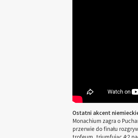
Ostatni akcent niemieckie
Monachium zagra o Puchar 
przerwie do finału rozgry
trofeum, triumfując 4:2 n