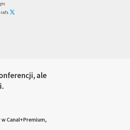
ght
 rafs
onferencji, ale
i.
ty w Canal+Premium,