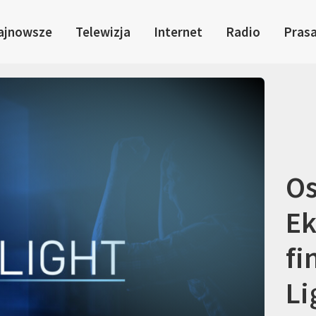
ajnowsze
Telewizja
Internet
Radio
Pras
Os
Ek
fi
Li