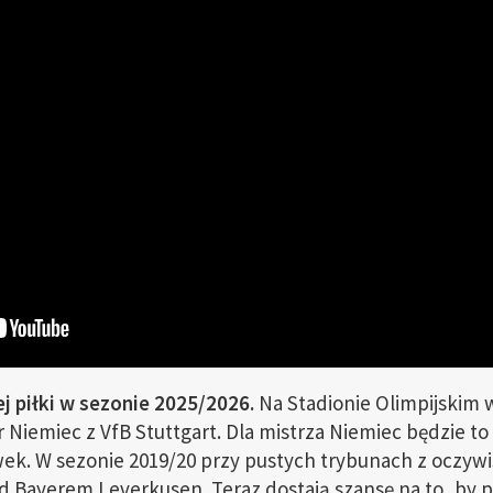
j piłki w sezonie 2025/2026.
Na Stadionie Olimpijskim w
Niemiec z VfB Stuttgart. Dla mistrza Niemiec będzie to 
wek. W sezonie 2019/20 przy pustych trybunach z oczyw
ad Bayerem Leverkusen. Teraz dostają szansę na to, by p