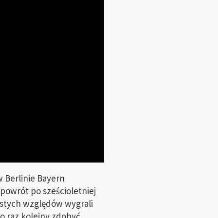
 Berlinie Bayern
powrót po sześcioletniej
istych względów wygrali
o raz kolejny zdobyć