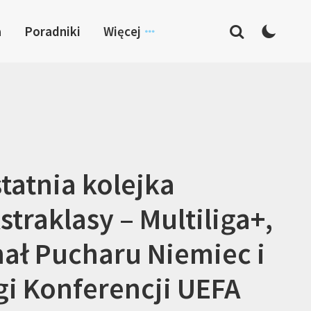
a
Poradniki
Więcej
tatnia kolejka
straklasy – Multiliga+,
nał Pucharu Niemiec i
gi Konferencji UEFA