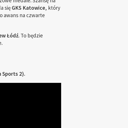
rązowe medale. Szansę na
da się
GKS Katowice
, który
 o awans na czwarte
ew Łódź
. To będzie
e.
 Sports 2).