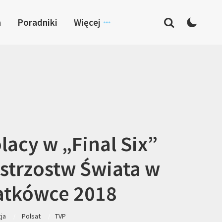
a
Poradniki
Więcej
lacy w „Final Six”
strzostw Świata w
atkówce 2018
zja
Polsat
TVP