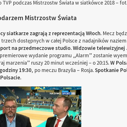
o TVP podczas Mistrzostw Świata w siatkówce 2018 – fot
podarzem Mistrzostw Świata
scy siatkarze zagrają z reprezentacją Włoch.
Mecz będz
 trzech dostępnych w całej Polsce z nadajników nazie
Sport na przedmeczowe studio. Widzowie telewizyjnej 
premierowe wydanie programu „Alarm” zostanie wyemi
raj marzenia” ruszy 20 minut wcześniej – o 20:15.
W Pols
 godziny 19:30
, po meczu Brazylia – Rosja.
Spotkanie Po
Polsacie.