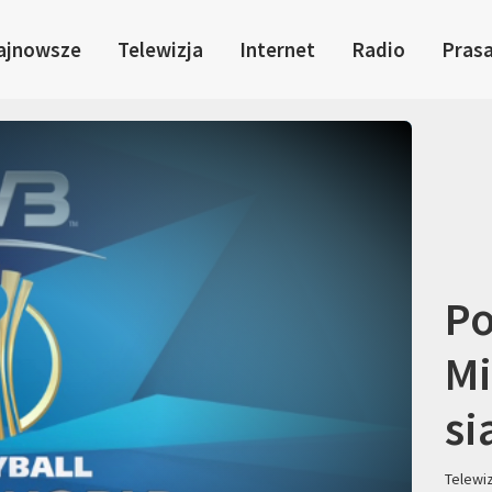
ajnowsze
Telewizja
Internet
Radio
Pras
Po
Mi
si
Telewi