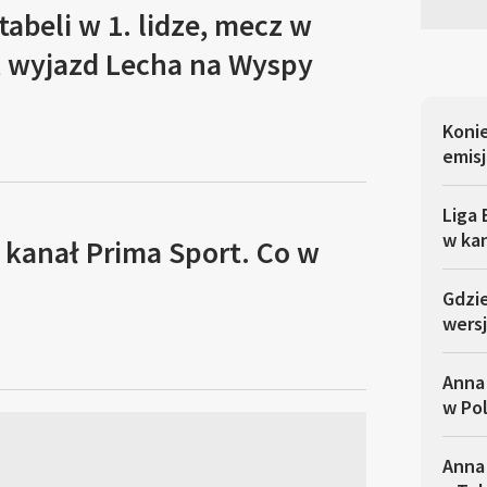
tabeli w 1. lidze, mecz w
, wyjazd Lecha na Wyspy
Koni
emisj
Liga 
w ka
 kanał Prima Sport. Co w
Gdzi
wersj
Anna
w Po
Anna 