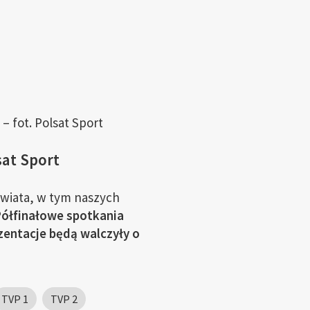
– fot. Polsat Sport
sat Sport
świata, w tym naszych
ółfinałowe spotkania
ezentacje będą walczyły o
TVP 1
TVP 2