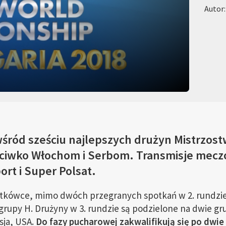
Autor
wśród sześciu najlepszych drużyn Mistrzost
eciwko Włochom i Serbom. Transmisje mecz
ort i Super Polsat.
iatkówce, mimo dwóch przegranych spotkań w 2. rundzie
 grupy H. Drużyny w 3. rundzie są podzielone na dwie gr
osja, USA.
Do fazy pucharowej zakwalifikują się po dwie 