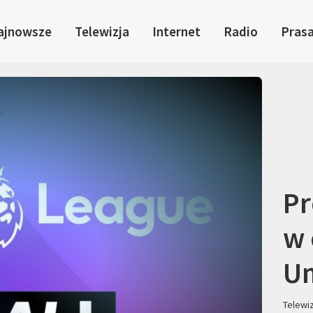
ajnowsze
Telewizja
Internet
Radio
Pras
Pr
w 
Um
Telewi