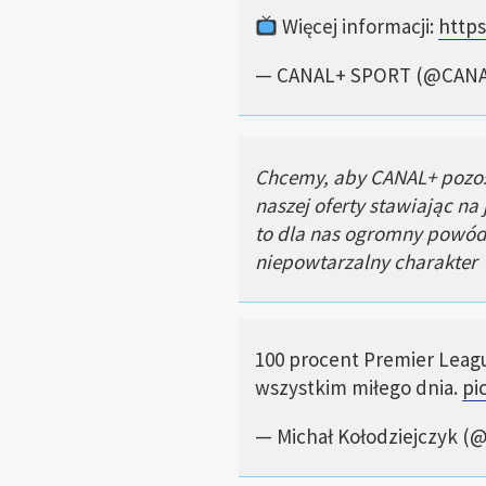
Więcej informacji:
https
— CANAL+ SPORT (@CAN
Chcemy, aby CANAL+ pozos
naszej oferty stawiając n
to dla nas ogromny powód d
niepowtarzalny charakter
100 procent Premier Lea
wszystkim miłego dnia.
pi
— Michał Kołodziejczyk (