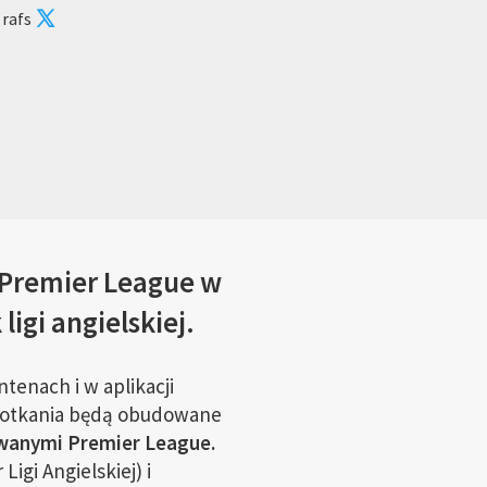
 rafs
Premier League w
igi angielskiej.
tenach i w aplikacji
Spotkania będą obudowane
wanymi Premier League.
gi Angielskiej) i