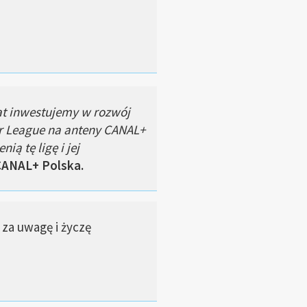
at inwestujemy w rozwój
er League na anteny CANAL+
ą tę ligę i jej
CANAL+ Polska.
ę za uwagę i życzę