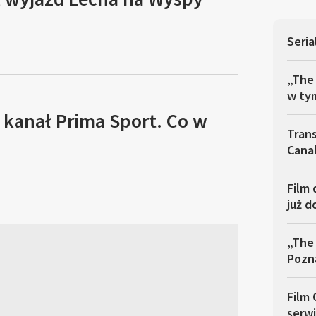
Seria
„The
w ty
 kanał Prima Sport. Co w
Trans
Cana
Film 
już 
„The
Pozn
Film
serwi