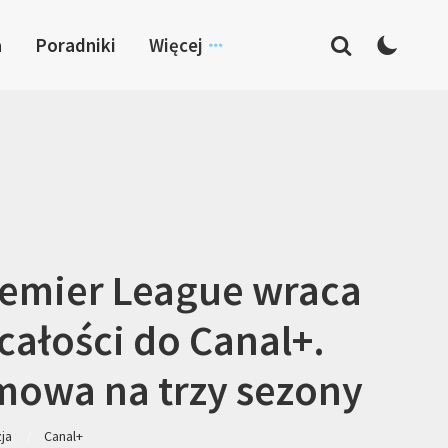
a
Poradniki
Więcej
emier League wraca
całości do Canal+.
owa na trzy sezony
zja
Canal+