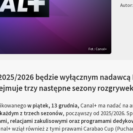
Autor:
Fot.: Canal+
 2025/2026 będzie wyłącznym nadawcą 
muje trzy następne sezony rozgrywek l
ikowanego
w piątek, 13 grudnia,
Canal+ ma nadać na an
 każdym z trzech sezonów
, począwszy od 2025/2026. 
ami, relacjami zakulisowymi oraz programami dedyko
al+ wziął również z tymi prawami Carabao Cup (Puchar Li