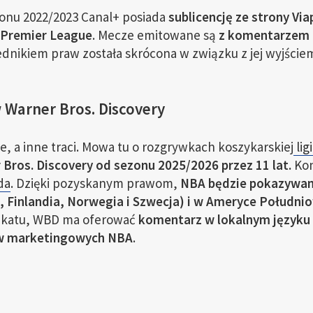
zonu 2022/2023 Canal+ posiada
sublicencję ze strony Vi
 Premier League
. Mecze emitowane są
z komentarzem 
ednikiem praw została skrócona w związku z jej wyjściem
 Warner Bros. Discovery
e, a inne traci. Mowa tu o rozgrywkach koszykarskiej
lig
 Bros. Discovery od sezonu 2025/2026 przez 11 lat.
Kon
da
. Dzięki pozyskanym prawom,
NBA będzie pokazywana
, Finlandia, Norwegia i Szwecja) i w Ameryce Południow
katu, WBD ma oferować
komentarz w lokalnym języku 
ów marketingowych NBA
.