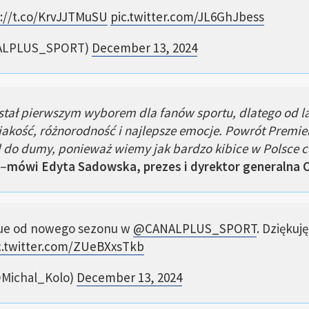
://t.co/KrvJJTMuSU
pic.twitter.com/JL6GhJbess
ALPLUS_SPORT)
December 13, 2024
tał pierwszym wyborem dla fanów sportu, dlatego od l
a jakość, różnorodność i najlepsze emocje. Powrót Premi
o dumy, ponieważ wiemy jak bardzo kibice w Polsce ceni
–
mówi Edyta Sadowska, prezes i dyrektor generalna 
gue od nowego sezonu w
@CANALPLUS_SPORT
. Dziękuj
c.twitter.com/ZUeBXxsTkb
@Michal_Kolo)
December 13, 2024