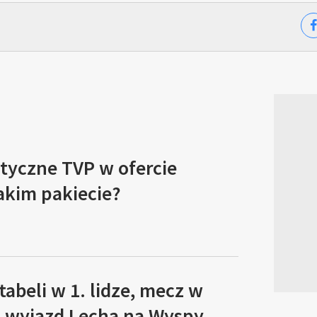
tyczne TVP w ofercie
akim pakiecie?
tabeli w 1. lidze, mecz w
, wyjazd Lecha na Wyspy