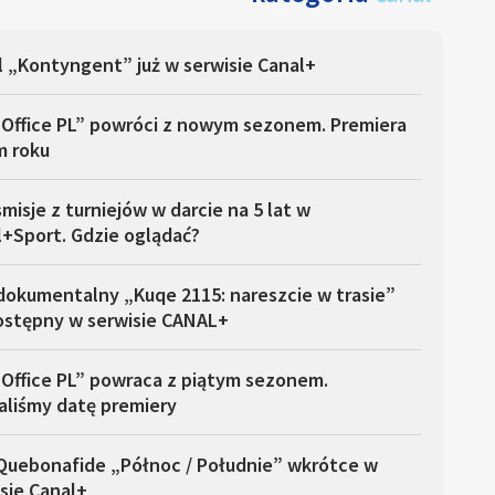
l „Kontyngent” już w serwisie Canal+
 Office PL” powróci z nowym sezonem. Premiera
m roku
misje z turniejów w darcie na 5 lat w
l+Sport. Gdzie oglądać?
dokumentalny „Kuqe 2115: nareszcie w trasie”
dostępny w serwisie CANAL+
 Office PL” powraca z piątym sezonem.
aliśmy datę premiery
 Quebonafide „Północ / Południe” wkrótce w
sie Canal+