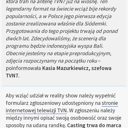
która trafi na antenę TVN7 już na wiosnę. Ten
legendarny format na świecie wciąż bije rekordy
popularności, a w Polsce jego pierwsza edycja
zostanie zrealizowana właśnie dla Siódemki.
Przygotowania do tego projektu trwają od ponad
dwóch lat. Zdecydowaliśmy, że scenerią dla
programu będzie indonezyjska wyspa Bali.
Obecnie jesteśmy na etapie preprodukcyjnym,
zdjęcia rozpoczynamy na początku roku
–
poinformowała
Kasia Mazurkiewicz, szefowa
TVN7
.
Aby wziąć udział w reality show należy wypełnić
formularz zgłoszeniowy udostępniony na
stronie
internetowej telewizji TVN
. W zgłoszeniu należy
między innymi opisać swoją osobowość oraz swoje
sposoby na udaną randkę.
Casting trwa do marca