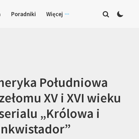
a
Poradniki
Więcej
meryka Południowa
zełomu XV i XVI wieku
serialu „Królowa i
nkwistador”