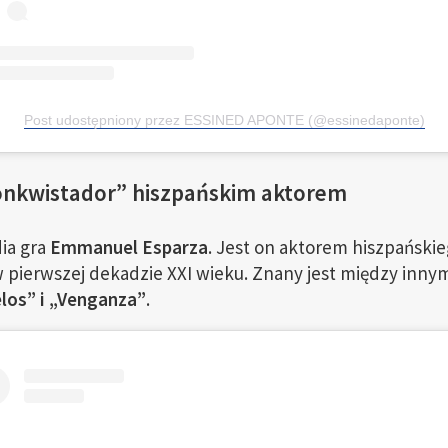
Post udostępniony przez ESSINED APONTE (@essinedaponte)
konkwistador” hiszpańskim aktorem
ia gra
Emmanuel Esparza
. Jest on aktorem hiszpański
 w pierwszej dekadzie XXI wieku. Znany jest między innymi
elos” i „Venganza”
.