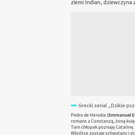
ziemi Indian, dziewczyna 
Grecki serial „Dzikie ps
Pedro de Heredia (
Emmanuel E
romans z Constanzą, żoną księc
Tam chłopak poznaję Catalinę.
Wkrótce zostaje schwytany i st