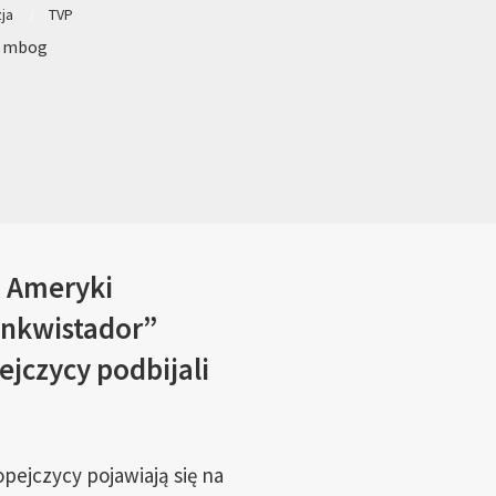
zja
TVP
: mbog
o Ameryki
onkwistador”
jczycy podbijali
pejczycy pojawiają się na