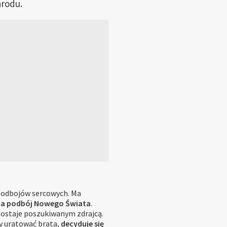
arodu.
 podbojów sercowych. Ma
na podbój Nowego Świata
.
zostaje poszukiwanym zdrajcą.
y uratować brata,
decyduje się