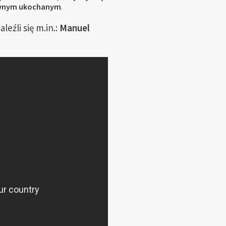
dawnym ukochanym
.
leźli się m.in.:
Manuel