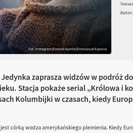
Telewi
Autor
Fot.: Instagram/Essined Aponte/Emmanuel Esparza
 Jedynka zaprasza widzów w podróż d
eku. Stacja pokaże serial „Królowa i k
ach Kolumbijki w czasach, kiedy Europe
 jest córką wodza amerykańskiego plemienia. Kiedy Euro