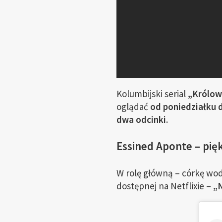
Kolumbijski serial
„Królow
oglądać
od poniedziałku 
dwa odcinki
.
Essined Aponte – pię
W rolę główną – córkę wod
dostępnej na Netflixie –
„N