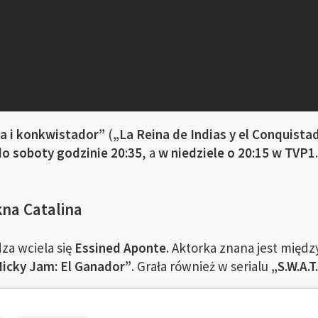
a i konkwistador”
(
„La Reina de Indias y el Conquista
do soboty godzinie 20:35
, a
w niedziele o 20:15 w TVP1
kna Catalina
za wciela się
Essined Aponte
. Aktorka znana jest międz
icky Jam: El Ganador”
. Grała również w serialu
„S.W.A.T