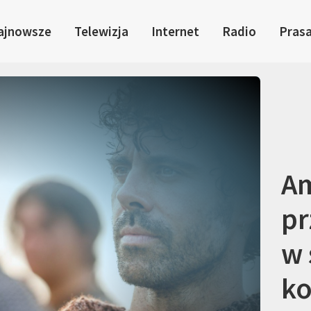
ajnowsze
Telewizja
Internet
Radio
Pras
A
pr
w 
ko