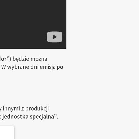
dor”
) będzie można
. W wybrane dni emisja
po
y innymi z produkcji
.: jednostka specjalna”
.