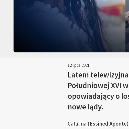
12 lipca 2021
Latem telewizyjna
Południowej XVI wi
opowiadający o los
nowe lądy.
Catalina (
Essined Aponte
)