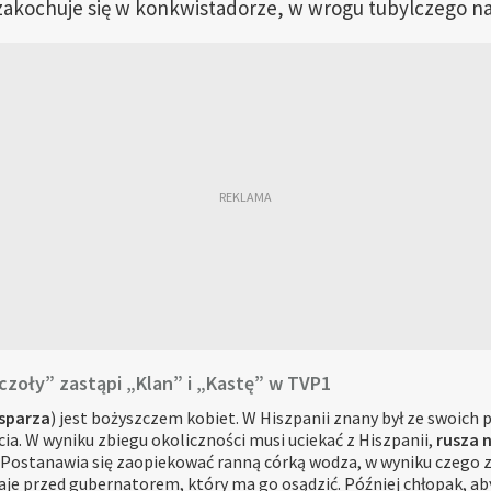
zakochuje się w konkwistadorze, w wrogu tubylczego n
zczoły” zastąpi „Klan” i „Kastę” w TVP1
sparza
) jest bożyszczem kobiet. W Hiszpanii znany był ze swoich
ia. W wyniku zbiegu okoliczności musi uciekać z Hiszpanii,
rusza 
 Postanawia się zaopiekować ranną córką wodza, w wyniku czego 
aje przed gubernatorem, który ma go osądzić. Później chłopak, ab