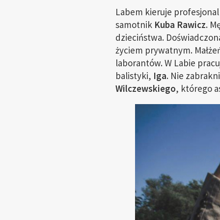
Labem kieruje profesjona
samotnik
Kuba Rawicz
. M
dzieciństwa. Doświadczon
życiem prywatnym. Małżeń
laborantów. W Labie prac
balistyki,
Iga
. Nie zabrakn
Wilczewskiego
, którego a