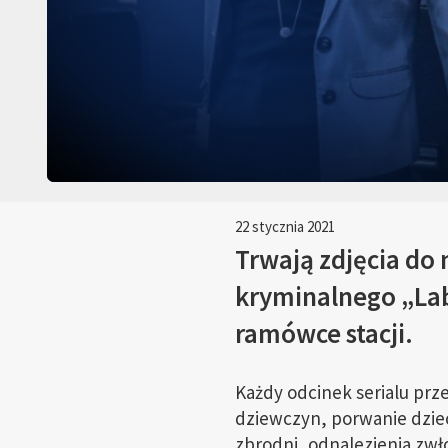
22 stycznia 2021
Trwają zdjęcia do 
kryminalnego „Lab
ramówce stacji.
Każdy odcinek serialu prz
dziewczyn, porwanie dzie
zbrodni, odnalezienia zwło