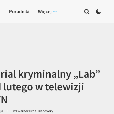
a
Poradniki
Więcej
rial kryminalny „Lab”
 lutego w telewizji
VN
zja
TVN Warner Bros. Discovery