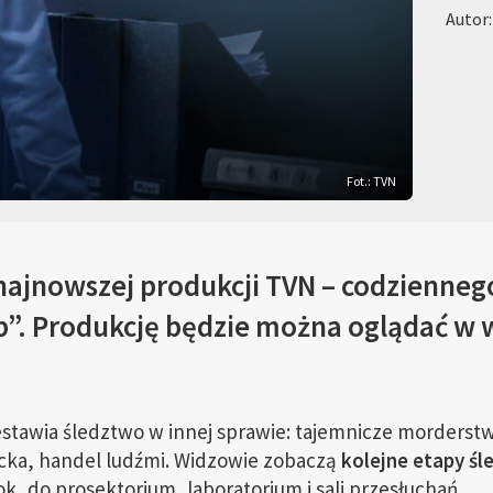
Autor
Fot.: TVN
najnowszej produkcji TVN – codziennego
”. Produkcję będzie można oglądać w 
estawia śledztwo w innej sprawie: tajemnicze morderst
cka, handel ludźmi. Widzowie zobaczą
kolejne etapy ś
k, do prosektorium, laboratorium i sali przesłuchań.