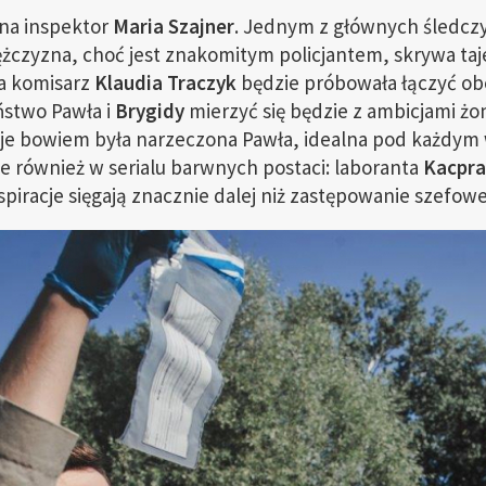
lna inspektor
Maria Szajner
. Jednym z głównych śledczyc
ężczyzna, choć jest znakomitym policjantem, skrywa taj
a komisarz
Klaudia Traczyk
będzie próbowała łączyć o
stwo Pawła i
Brygidy
mierzyć się będzie z ambicjami żon
uje bowiem była narzeczona Pawła, idealna pod każdym 
ie również w serialu barwnych postaci: laboranta
Kacpra
spiracje sięgają znacznie dalej niż zastępowanie szefowe