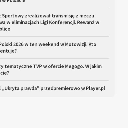
i w Polsacie
ł Sportowy zrealizował transmisję z meczu
a w eliminacjach Ligi Konferencji. Rewanż w
blice
Polski 2026 w ten weekend w Motowizji. Kto
entuje?
ły tematyczne TVP w ofercie Megogo. W jakim
cie?
l „Ukryta prawda” przedpremierowo w Player.pl