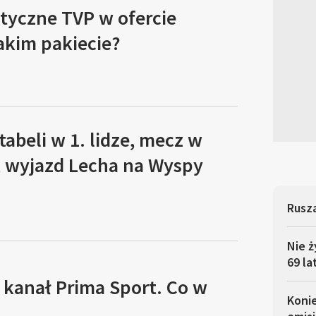
tyczne TVP w ofercie
akim pakiecie?
tabeli w 1. lidze, mecz w
, wyjazd Lecha na Wyspy
Rusza
Nie ż
69 la
 kanał Prima Sport. Co w
Koni