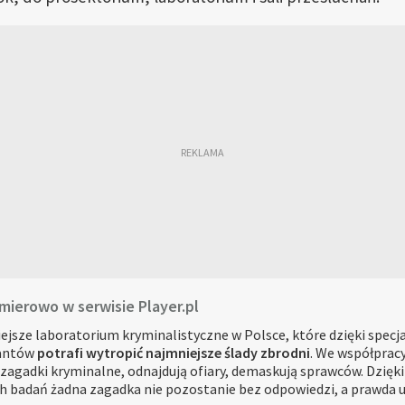
ierowo w serwisie Player.pl
jsze laboratorium kryminalistyczne w Polsce, które dzięki specj
rantów
potrafi wytropić najmniejsze ślady zbrodni
. We współprac
zagadki kryminalne, odnajdują ofiary, demaskują sprawców. Dzięk
badań żadna zagadka nie pozostanie bez odpowiedzi, a prawda uj