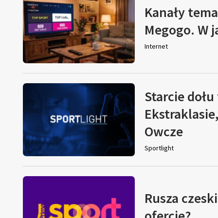
Kanały tema
Megogo. W j
Internet
Starcie dołu 
Ekstraklasie
Owcze
Sportlight
Rusza czeski
ofercie?