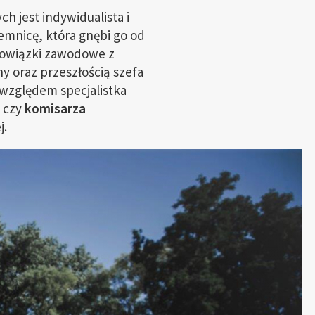
h jest indywidualista i
emnicę, która gnębi go od
bowiązki zawodowe z
y oraz przeszłością szefa
względem specjalistka
czy
komisarza
j.