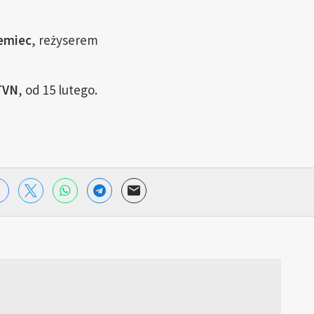
emiec
, reżyserem
 TVN
, od 15 lutego.