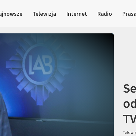
ajnowsze
Telewizja
Internet
Radio
Pras
Se
od
T
Telewi