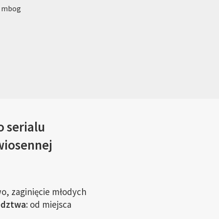
: mbog
 serialu
wiosennej
wo, zaginięcie młodych
ledztwa
: od miejsca