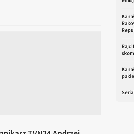
emisj
Kana
Rakow
Repu
Rajd 
skom
Kana
pakie
Seria
ennikarz TVN24 Andrzej