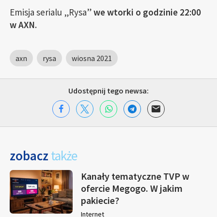
Emisja serialu „Rysa”
we wtorki o godzinie 22:00
w AXN
.
axn
rysa
wiosna 2021
Udostępnij tego newsa:
zobacz
także
Kanały tematyczne TVP w
ofercie Megogo. W jakim
pakiecie?
Internet