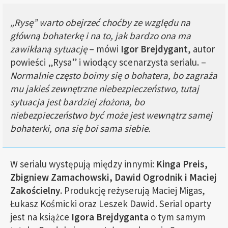
„Rysę” warto obejrzeć choćby ze względu na
główną bohaterkę i na to, jak bardzo ona ma
zawikłaną sytuację
– mówi
Igor Brejdygant
, autor
powieści „Rysa” i wiodący scenarzysta serialu. –
Normalnie często boimy się o bohatera, bo zagraża
mu jakieś zewnętrzne niebezpieczeństwo, tutaj
sytuacja jest bardziej złożona, bo
niebezpieczeństwo być może jest wewnątrz samej
bohaterki, ona się boi sama siebie.
W serialu występują między innymi:
Kinga Preis,
Zbigniew Zamachowski, Dawid Ogrodnik i Maciej
Zakościelny
. Produkcję reżyserują Maciej Migas,
Łukasz Kośmicki oraz Leszek Dawid. Serial oparty
jest na książce
Igora Brejdyganta
o tym samym