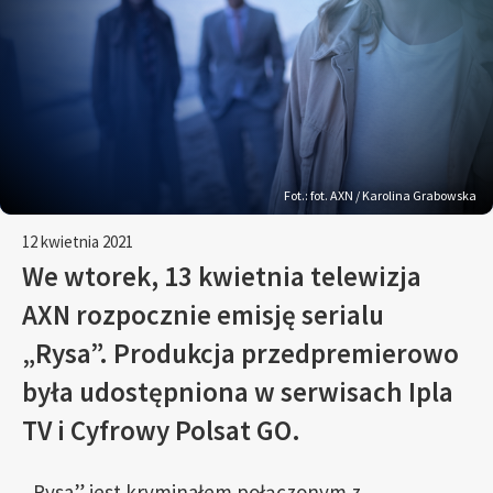
Fot.: fot. AXN / Karolina Grabowska
12 kwietnia 2021
We wtorek, 13 kwietnia telewizja
AXN rozpocznie emisję serialu
„Rysa”. Produkcja przedpremierowo
była udostępniona w serwisach Ipla
TV i Cyfrowy Polsat GO.
„Rysa” jest kryminałem połączonym z