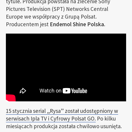
tytule. Produkcja powstała na zlecenie Sony
Pictures Television (SPT) Networks Central
Europe we współpracy z Grupą Polsat.
Producentem jest
Endemol Shine Polska
.
15 stycznia serial „Rysa” został udostępniony w
serwisach Ipla TV i Cyfrowy Polsat GO.
Po kilku
miesiącach produkcja została chwilowo usunięta.