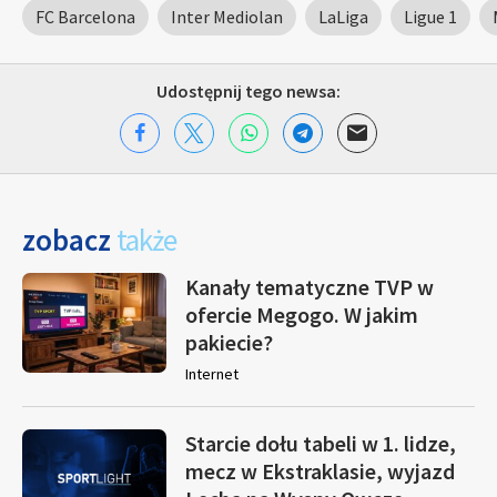
FC Barcelona
Inter Mediolan
LaLiga
Ligue 1
Udostępnij tego newsa:
zobacz
także
Kanały tematyczne TVP w
ofercie Megogo. W jakim
pakiecie?
Internet
Starcie dołu tabeli w 1. lidze,
mecz w Ekstraklasie, wyjazd