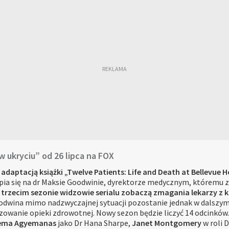
w ukryciu” od 26 lipca na FOX
daptacją książki „Twelve Patients: Life and Death at Bellevue H
pia się na dr Maksie Goodwinie, dyrektorze medycznym, któremu za
 trzecim sezonie widzowie serialu zobaczą zmagania lekarzy z 
dwina mimo nadzwyczajnej sytuacji pozostanie jednak w dalszym
wanie opieki zdrowotnej. Nowy sezon będzie liczyć 14 odcinków.
ema Agyemanas
jako Dr Hana Sharpe,
Janet Montgomery
w roli 