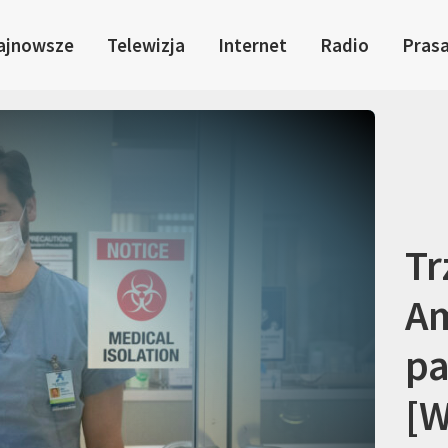
ajnowsze
Telewizja
Internet
Radio
Pras
Tr
A
pa
[W