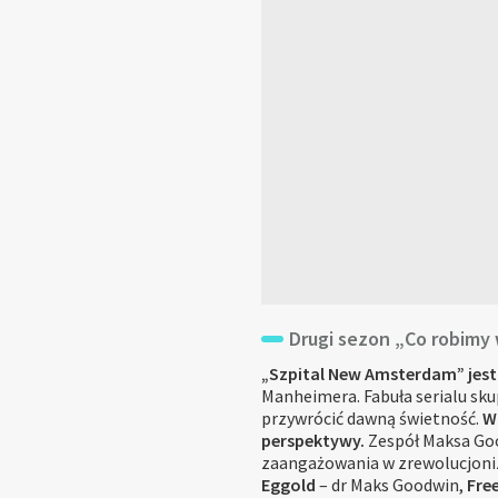
Drugi sezon „Co robimy 
„Szpital New Amsterdam” jest a
Manheimera. Fabuła serialu sku
przywrócić dawną świetność.
W
perspektywy.
Zespół Maksa Goo
zaangażowania w zrewolucjonizo
Eggold
– dr Maks Goodwin,
Fre