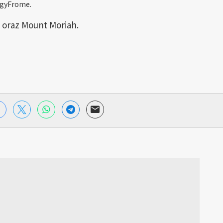
ggyFrome.
s oraz Mount Moriah.