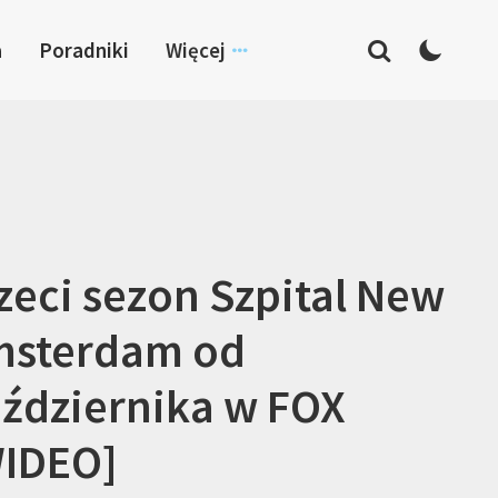
a
Poradniki
Więcej
zeci sezon Szpital New
msterdam od
ździernika w FOX
IDEO]