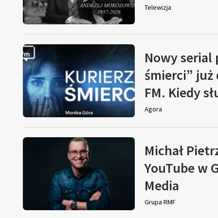
Telewizja
Nowy serial
śmierci” już
FM. Kiedy s
Agora
Michał Pietr
YouTube w G
Media
Grupa RMF