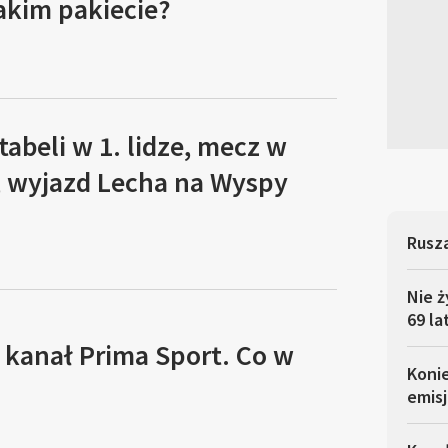
akim pakiecie?
tabeli w 1. lidze, mecz w
, wyjazd Lecha na Wyspy
Rusza
Nie ż
69 la
 kanał Prima Sport. Co w
Koni
emisj