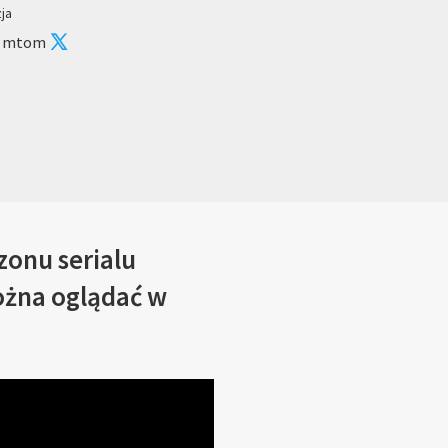
zja
: mtom
zonu serialu
ożna oglądać w