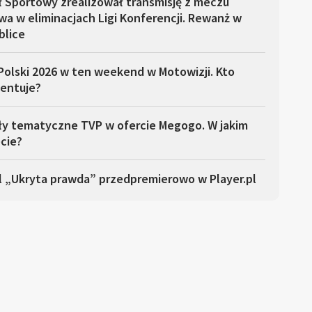
ł Sportowy zrealizował transmisję z meczu
a w eliminacjach Ligi Konferencji. Rewanż w
blice
Polski 2026 w ten weekend w Motowizji. Kto
entuje?
ły tematyczne TVP w ofercie Megogo. W jakim
cie?
l „Ukryta prawda” przedpremierowo w Player.pl