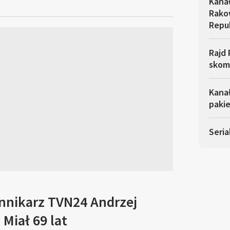
Kana
Rakow
Repu
Rajd 
skom
Kana
pakie
Seria
ennikarz TVN24 Andrzej
Miał 69 lat