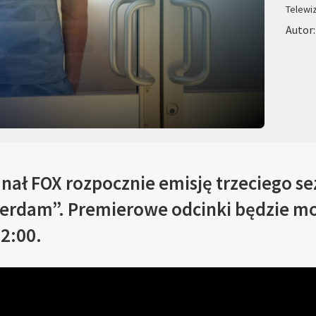
Telewi
Autor
nał FOX rozpocznie emisję trzeciego se
erdam”. Premierowe odcinki będzie m
22:00.