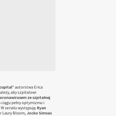
ospital”
autorstwa Erica
leży, aby szpitalowi
koronawirusem ze szpitalnej
 ciągu pełny optymizmu i
 W serialu występują:
Ryan
Dr Laury Bloom,
Jocko Simsas