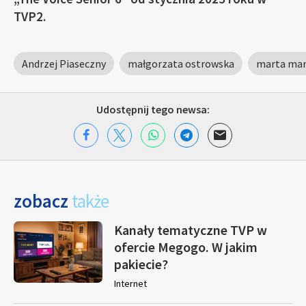
TVP2.
Andrzej Piaseczny
małgorzata ostrowska
marta ma
Udostępnij tego newsa:
zobacz
także
Kanały tematyczne TVP w
ofercie Megogo. W jakim
pakiecie?
Internet