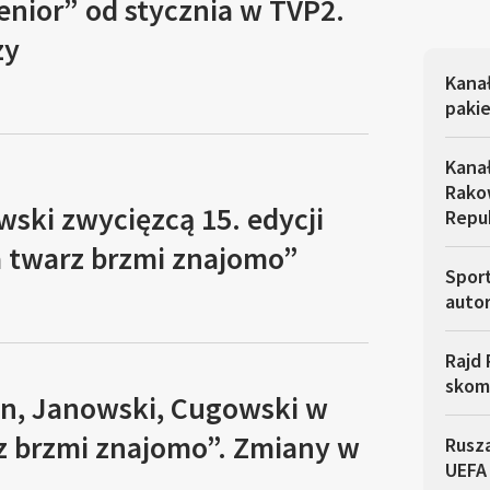
enior” od stycznia w TVP2.
zy
Kana
pakie
Kana
Rakow
ski zwycięzcą 15. edycji
Repu
 twarz brzmi znajomo”
Sport
autor
Rajd 
skom
an, Janowski, Cugowski w
z brzmi znajomo”. Zmiany w
Rusza
UEFA