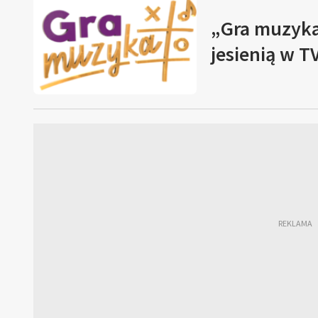
„Gra muzyk
jesienią w T