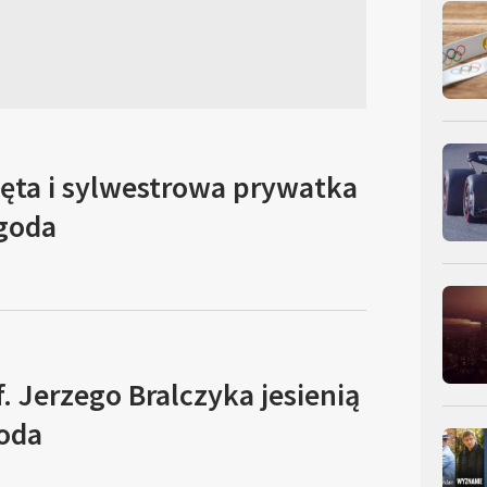
ęta i sylwestrowa prywatka
goda
f. Jerzego Bralczyka jesienią
oda