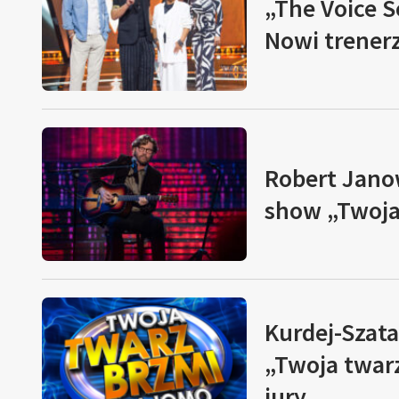
„The Voice S
Nowi trener
Robert Janow
show „Twoja
Kurdej-Szat
„Twoja twar
jury