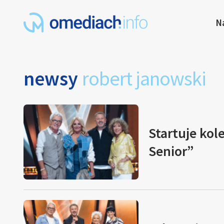
N
newsy
robert janowski
Startuje kol
Senior”