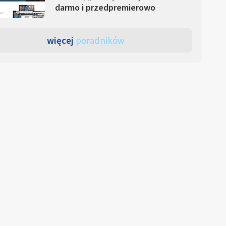
darmo i przedpremierowo
więcej
poradników