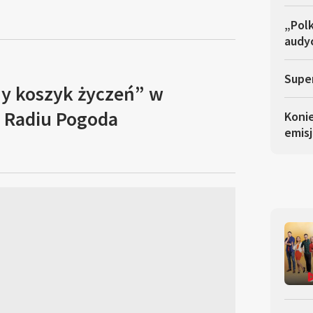
„Polk
audyc
Super
y koszyk życzeń” w
 Radiu Pogoda
Koni
emisj