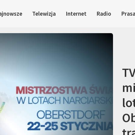
ajnowsze
Telewizja
Internet
Radio
Pras
TV
mi
lo
Ob
tr