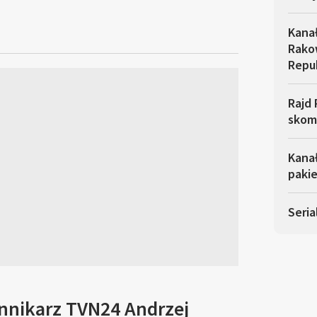
Kana
Rakow
Repu
Rajd 
skom
Kana
pakie
Seria
ennikarz TVN24 Andrzej