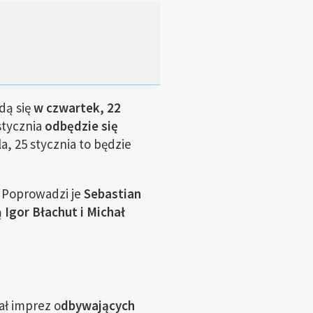
dą się
w czwartek, 22
stycznia
odbędzie się
la, 25 stycznia to będzie
Poprowadzi je
Sebastian
ą
Igor Błachut i Michał
ał imprez o
dbywających