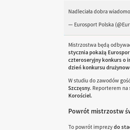
Nadleciała dobra wiadom
— Eurosport Polska (@Eu
Mistrzostwa będą odbywać
stycznia pokażą Eurosport
czteroseryjny konkurs o 
dzień konkursu drużyno
W studiu do zawodów goś
Szczęsny
. Reporterem na 
Korościel.
Powrót mistrzostw ś
To powrót imprezy
do stac