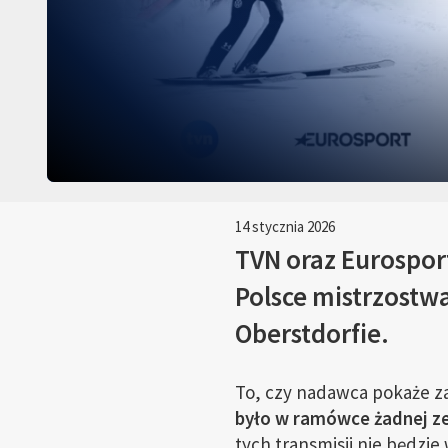
14 stycznia 2026
TVN oraz Eurosport
Polsce mistrzostwa
Oberstdorfie.
To, czy nadawca pokaże z
było w ramówce żadnej ze 
tych transmisji nie będzie