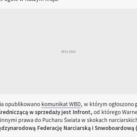
nia opublikowano
komunikat WBD
, w którym ogłoszono
p
redniczącą w sprzedaży jest Infront,
od którego Warner
innymi prawa do Pucharu Świata w skokach narciarskich
ędzynarodową Federację Narciarską i Snwoboardową (