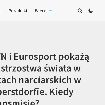
a
Poradniki
Więcej
N i Eurosport pokażą
strzostwa świata w
tach narciarskich w
erstdorfie. Kiedy
ansmisje?