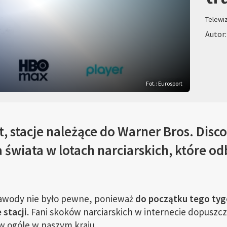
Telewi
Autor:
Fot.: Eurosport
, stacje należące do Warner Bros. Disc
 świata w lotach narciarskich, które o
awody nie było pewne, ponieważ
do początku tego tyg
stacji.
Fani skoków narciarskich w internecie dopuszcz
 w ogóle w naszym kraju.