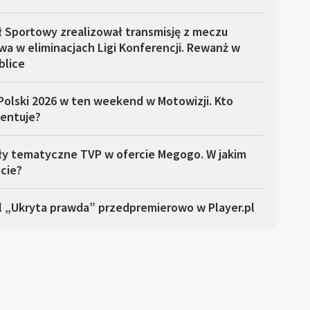
ł Sportowy zrealizował transmisję z meczu
a w eliminacjach Ligi Konferencji. Rewanż w
blice
Polski 2026 w ten weekend w Motowizji. Kto
entuje?
ły tematyczne TVP w ofercie Megogo. W jakim
cie?
l „Ukryta prawda” przedpremierowo w Player.pl