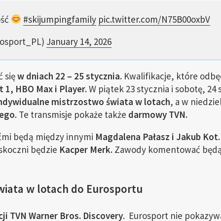
ość
#skijumpingfamily
pic.twitter.com/N75B00oxbV
rosport_PL)
January 14, 2026
 się
w dniach 22 – 25 stycznia.
Kwalifikacje, które odbę
 1, HBO Max i Player.
W piątek 23 stycznia i sobotę, 24 
indywidualne mistrzostwo świata w lotach
, a w niedzie
wego
. Te transmisje pokaże także
darmowy TVN.
ćmi będą między innymi
Magdalena Pałasz i Jakub Kot.
skoczni będzie
Kacper Merk.
Zawody komentować będ
wiata w lotach do Eurosportu
ji TVN Warner Bros. Discovery
. Eurosport nie pokazyw