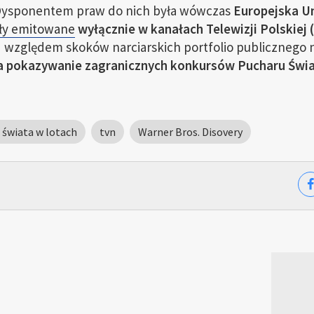
Dysponentem praw do nich była wówczas
Europejska U
ły emitowane
wyłącznie w kanałach Telewizji Polskiej 
d względem skoków narciarskich portfolio publicznego 
na pokazywanie zagranicznych konkursów Pucharu Świ
świata w lotach
tvn
Warner Bros. Disovery