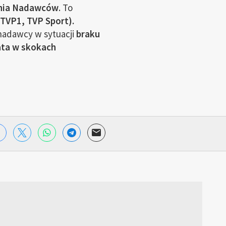
nia Nadawców
. To
(TVP1, TVP Sport).
nadawcy w sytuacji
braku
ata w skokach