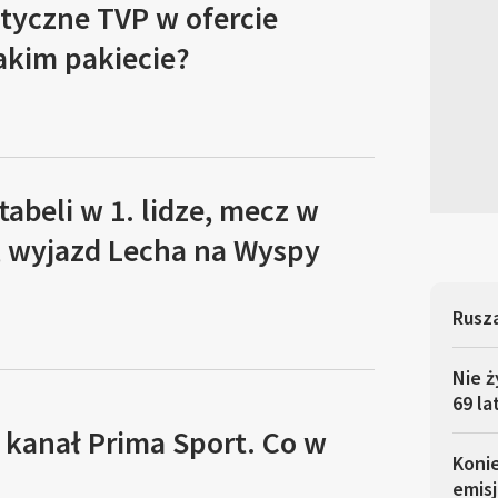
tyczne TVP w ofercie
akim pakiecie?
tabeli w 1. lidze, mecz w
, wyjazd Lecha na Wyspy
Rusza
Nie ż
69 la
 kanał Prima Sport. Co w
Koni
emisj