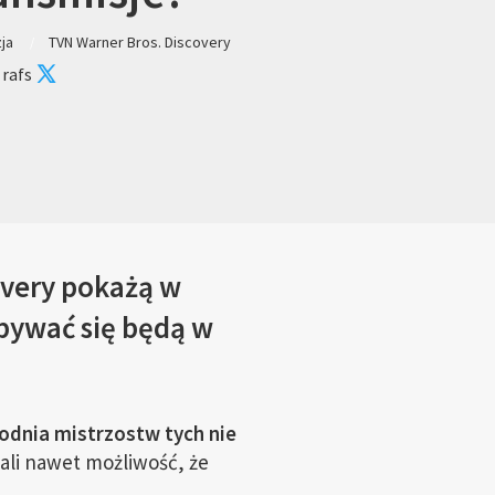
zja
TVN Warner Bros. Discovery
 rafs
overy pokażą w
dbywać się będą w
odnia mistrzostw tych nie
ali nawet możliwość, że