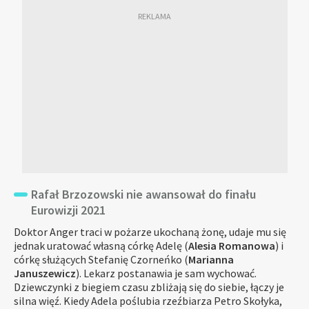
Rafał Brzozowski nie awansował do finału
Eurowizji 2021
Doktor Anger traci w pożarze ukochaną żonę, udaje mu się
jednak uratować własną córkę Adelę (
Alesia Romanowa
) i
córkę służących Stefanię Czorneńko (
Marianna
Januszewicz
). Lekarz postanawia je sam wychować.
Dziewczynki z biegiem czasu zbliżają się do siebie, łączy je
silna więź. Kiedy Adela poślubia rzeźbiarza Petro Skołyka,