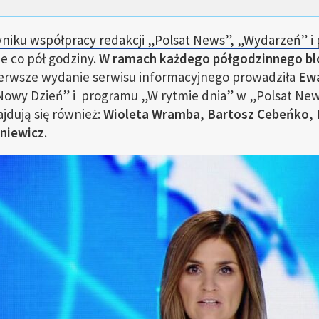
iku współpracy redakcji „Polsat News”, „Wydarzeń” i p
e co pół godziny.
W ramach każdego półgodzinnego bl
erwsze wydanie serwisu informacyjnego prowadziła
Ew
Nowy Dzień” i programu „W rytmie dnia” w „Polsat New
jdują się również:
Wioleta Wramba
,
Bartosz Cebeńko
,
niewicz
.