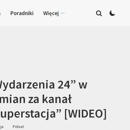
a
Poradniki
Więcej
ydarzenia 24” w
mian za kanał
uperstacja” [WIDEO]
zja
Polsat