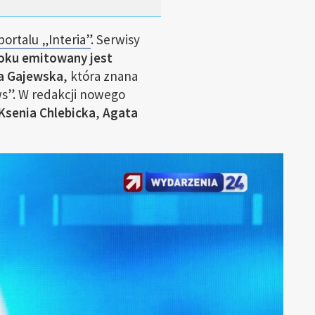
ortalu „Interia”
. Serwisy
oku emitowany jest
a Gajewska
, która znana
s”. W redakcji nowego
Ksenia Chlebicka
,
Agata