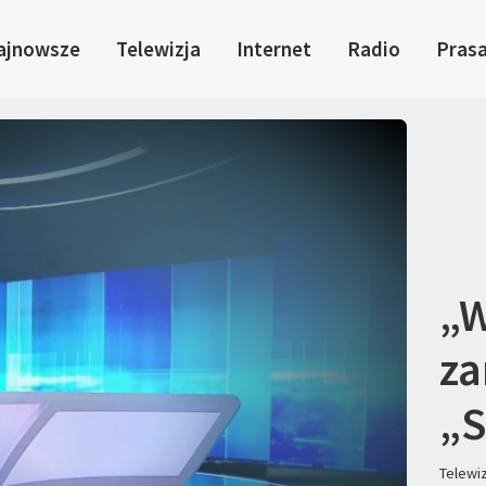
ajnowsze
Telewizja
Internet
Radio
Pras
„W
za
„S
Telewi