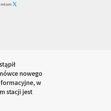
: mtom
stąpił
 ramówce nowego
informacyjne, w
 stacji jest