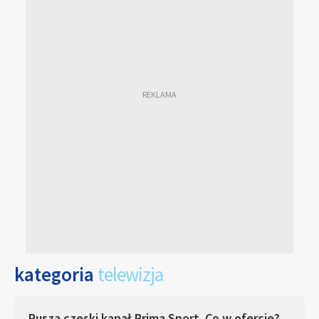
kategoria
telewizja
Rusza czeski kanał Prima Sport. Co w ofercie?