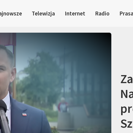
ajnowsze
Telewizja
Internet
Radio
Pras
Za
Na
pr
Sz