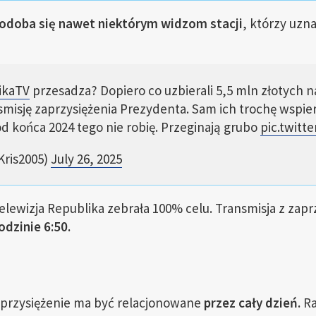
podoba się nawet niektórym widzom stacji
, którzy uzn
ikaTV
przesadza? Dopiero co uzbierali 5,5 mln złotych n
misję zaprzysiężenia Prezydenta. Sam ich trochę wspie
d końca 2024 tego nie robię. Przeginają grubo
pic.twitt
ris2005)
July 26, 2025
elewizja Republika zebrała 100% celu. Transmisja z zap
odzinie 6:50.
aprzysiężenie ma być relacjonowane
przez cały dzień.
Ra