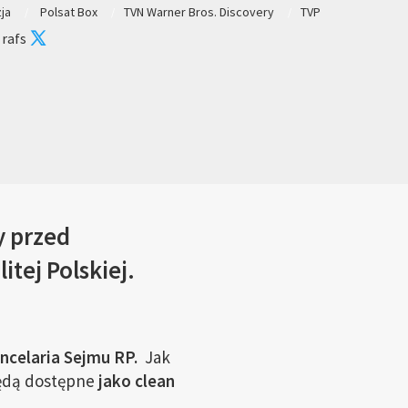
zja
Polsat Box
TVN Warner Bros. Discovery
TVP
 rafs
y przed
ej Polskiej.
ancelaria Sejmu RP.
Jak
będą dostępne
jako clean