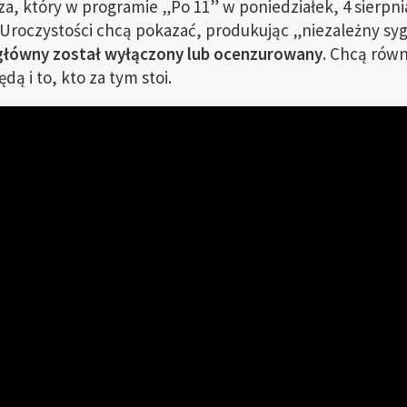
, który w programie „Po 11” w poniedziałek, 4 sierpni
 Uroczystości chcą pokazać, produkując „niezależny syg
główny został wyłączony lub ocenzurowany
. Chcą rów
dą i to, kto za tym stoi.