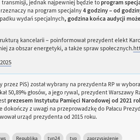
transmisji, jednak najpewniej będzie to
program specja
przeznaczy na program specjalny
4 godziny – od godziny
ypadku wydań specjalnych
, godzina końca audycji moż
ukturą kancelarii – poinformował prezydent elekt Karo
iej za obszar energetyki, a także spraw społecznych.
ht
 2025
y przez PiS) został wybrany na prezydenta RP w wybor
ał 50,89% głosów, a jego rywal, prezydent Warszawy Ra
est
prezesem Instytutu Pamięci Narodowej od 2021 ro
 nie dokończy z uwagi na przeprowadzkę do Pałacu Prezy
awował urząd prezydenta od 2015 roku.
ews
Republika
tvn24
tvp
zaprzysiężenie