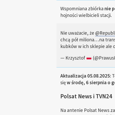
Wspomniana zbiórka
nie 
hojności wielbicieli stacji.
Nie uważacie, że
@Republ
chcą pół miliona…na trans
kubków w ich sklepie ale o
— Krzysztof
(@PrawusK
Aktualizacja 05.08.2025:
T
się
w środę, 6 sierpnia o g
Polsat News i TVN24
Na antenie Polsat News z