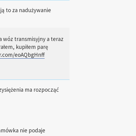
ają to za nadużywanie
a wóz transmisyjny a teraz
rałem, kupiłem parę
er.com/eoAQbgHnff
rzysiężenia ma rozpocząć
mówka nie podaje