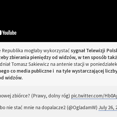
e Republika mogłaby wykorzystać
sygnał Telewizji Pols
eby zbierania pieniędzy od widzów, w ten sposób tak
adniał Tomasz Sakiewicz na antenie stacji w poniedziałek,
nego co media publiczne i na tyle wystarczającej lic
 od widzów
.
 nowej zbiórce? (Prawy, dolny róg)
pic.twitter.com/Hb0
o nie stać mnie na dopalacze2 (@OgladamW)
July 26, 