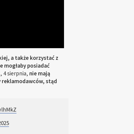
kiej, a także korzystać z
że mogłaby posiadać
 4 sierpnia,
nie mają
zby reklamodawców, stąd
AylhMkZ
2025