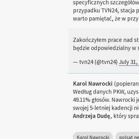
specyficznych szczegółów 
przypadku TVN24, stacja 
warto pamiętać, że w prz
Zakończyłem prace nad str
będzie odpowiedzialny w n
— tvn24 (@tvn24)
July 31,
Karol Nawrocki
(popieran
Według danych PKW, uzysk
49.11% głosów. Nawrocki j
swojej 5-letniej kadencji
Andrzeja Dudę
, który spr
Karol Nawrocki
polsat n