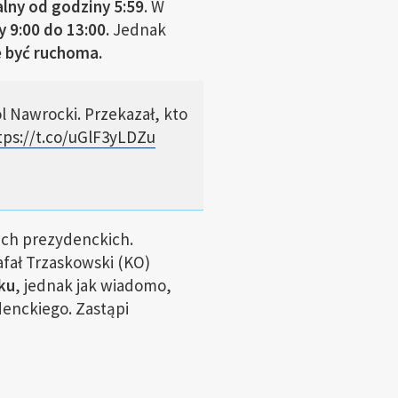
lny od godziny 5:59
. W
 9:00 do 13:00.
Jednak
e być ruchoma.
l Nawrocki. Przekazał, kto
tps://t.co/uGlF3yLDZu
ach prezydenckich.
fał Trzaskowski (KO)
ku
, jednak jak wiadomo,
denckiego. Zastąpi