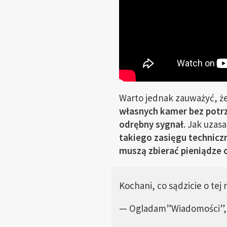
Warto jednak zauważyć, ż
własnych kamer bez potrz
odrębny sygnał
. Jak uzas
takiego zasięgu technicz
muszą zbierać pieniądze
Kochani, co sądzicie o tej
— Ogladam”Wiadomości”,b