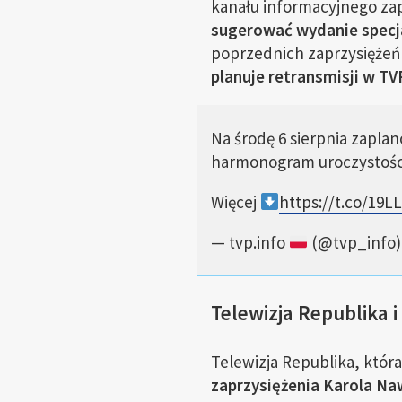
kanału informacyjnego z
sugerować wydanie specj
poprzednich zaprzysiężeń
planuje retransmisji w TV
Na środę 6 sierpnia zapla
harmonogram uroczystośc
Więcej
https://t.co/19
— tvp.info
(@tvp_info
Telewizja Republika i
Telewizja Republika, która
zaprzysiężenia Karola Na