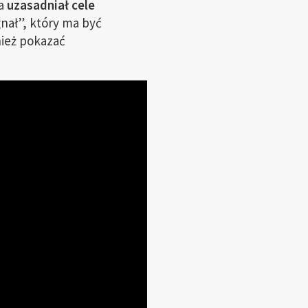
a
uzasadniał cele
nał”, który ma być
nież pokazać