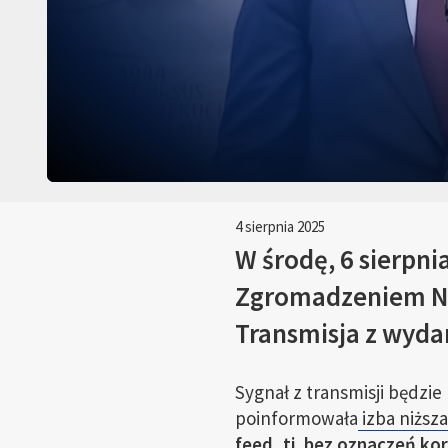
4 sierpnia 2025
W środę, 6 sierpni
Zgromadzeniem Na
Transmisja z wyda
Sygnał z transmisji będzi
poinformowała
izba niższ
feed, tj. bez oznaczeń ko