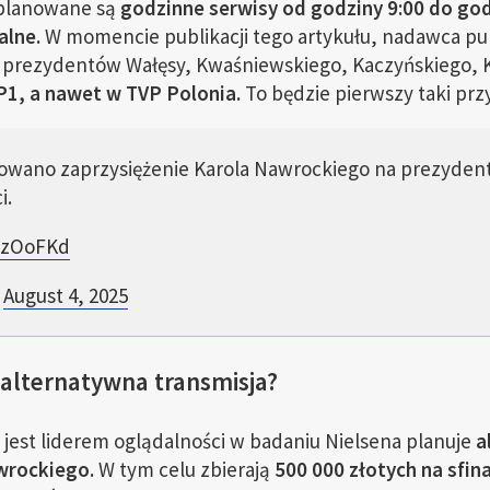
aplanowane są
godzinne serwisy od godziny 9:00 do god
alne.
W momencie publikacji tego artykułu, nadawca p
 prezydentów Wałęsy, Kwaśniewskiego, Kaczyńskiego,
P1, a nawet w TVP Polonia.
To będzie pierwszy taki przy
nowano zaprzysiężenie Karola Nawrockiego na prezydent
i.
LLzOoFKd
)
August 4, 2025
 alternatywna transmisja?
 jest liderem oglądalności w badaniu Nielsena planuje
a
wrockiego.
W tym celu zbierają
500 000 złotych na sfin