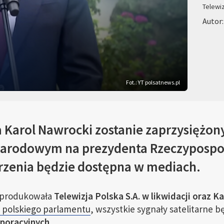
Telewi
Autor:
Fot.: YT polsatnews.pl
a Karol Nawrocki zostanie zaprzysiężon
rodowym na prezydenta Rzeczypospolit
rzenia będzie dostępna w mediach.
e produkowała
Telewizja Polska S.A. w likwidacji oraz K
a polskiego parlamentu
, wszystkie sygnały satelitarne 
rporacyjnych
.