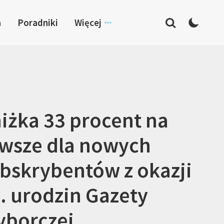
a
Poradniki
Więcej
iżka 33 procent na
wsze dla nowych
bskrybentów z okazji
. urodzin Gazety
borczej