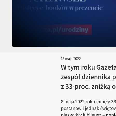
13 maja 2022
W tym roku Gazeta 
zespół dziennika 
z 33-proc. zniżką 
8 maja 2022 roku minęły
33
postanowił jednak świętow
niezwykły jubileusz –
poni