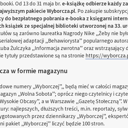
ooki. Od 13 do 31 maja br.
e-książkę odbierze każdy 
ajwyższym pakiecie Wyborcza.pl
. Po zakupie subskrypcj
cy do bezpłatnego pobrania e-booka z księgarni intern
ch książek ze specjalnej biblioteki utworzonej na 33. 
łów są zarówno laureatka Nagrody Nike „Żeby nie był
z serialowej adaptacji „Behawiorysta” popularnego autor
kuba Żulczyka „Informacja zwrotna” oraz wstrząsający d
ie tytuły przedstawione są na stronie
https://wyborcza.
za w formie magazynu
ndowe numery „Wyborczej”„ będą mieć w całości magaz
gazyn „Wolna Sobota”; oprócz niego czytelnicy i czyte
i „Wysokie Obcasy”, a w Warszawie „Gazetę Stołeczną”. W
tury: najlepszych, dłuższych treści, m.in. reportaży, sy
ygotowanych przez dziennikarzy „Wyborczej”, ekspertów
ni pakiet „Wyborczej” liczyć będzie 100 stron.