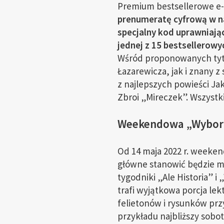
Premium bestsellerowe e-b
prenumeratę cyfrową w n
specjalny kod uprawniają
jednej z 15 bestsellerowy
Wśród proponowanych tytu
Łazarewicza, jak i znany 
z najlepszych powieści Ja
Zbroi „Mireczek”. Wszystk
Weekendowa „Wyborc
Od 14 maja 2022 r. weeke
główne stanowić będzie ma
tygodniki „Ale Historia” 
trafi wyjątkowa porcja lek
felietonów i rysunków prz
przykładu najbliższy sobot