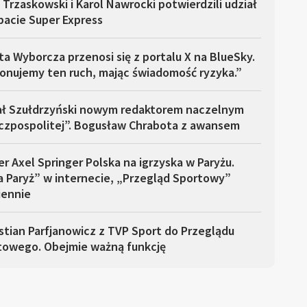
 Trzaskowski i Karol Nawrocki potwierdzili udział
bacie Super Express
a Wyborcza przenosi się z portalu X na BlueSky.
onujemy ten ruch, mając świadomość ryzyka.”
ał Szułdrzyński nowym redaktorem naczelnym
czpospolitej”. Bogusław Chrabota z awansem
er Axel Springer Polska na igrzyska w Paryżu.
a Paryż” w internecie, „Przegląd Sportowy”
iennie
tian Parfjanowicz z TVP Sport do Przeglądu
towego. Obejmie ważną funkcję