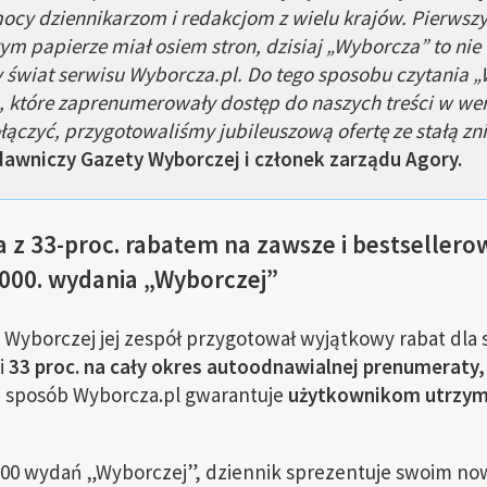
cy dziennikarzom i redakcjom z wielu krajów. Pierwsz
 papierze miał osiem stron, dzisiaj „Wyborcza” to nie t
 świat serwisu Wyborcza.pl.
Do tego sposobu czytania „
, które zaprenumerowały dostęp do naszych treści w wers
ołączyć, przygotowaliśmy jubileuszową ofertę ze stałą zn
awniczy Gazety Wyborczej i członek zarządu Agory.
z 33-proc. rabatem na zawsze i bestsellero
0 000. wydania „Wyborczej”
ty Wyborczej jej zespół przygotował wyjątkowy rabat dl
i
33 proc. na cały okres autoodnawialnej prenumeraty,
n sposób Wyborcza.pl gwarantuje
użytkownikom utrzyma
000 wydań „Wyborczej”, dziennik sprezentuje swoim n