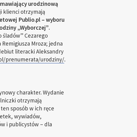
zamawiający urodzinową
i klienci otrzymają
etowej Publio.pl – wyboru
urodziny „Wyborczej”
.
o śladów” Cezarego
a Remigiusza Mroza; jedna
ebiut literacki Aleksandry
pl/prenumerata/urodziny/
.
ynowy charakter. Wydanie
lniczki otrzymają
 ten sposób w ich ręce
lwetek, wywiadów,
 i publicystów – dla