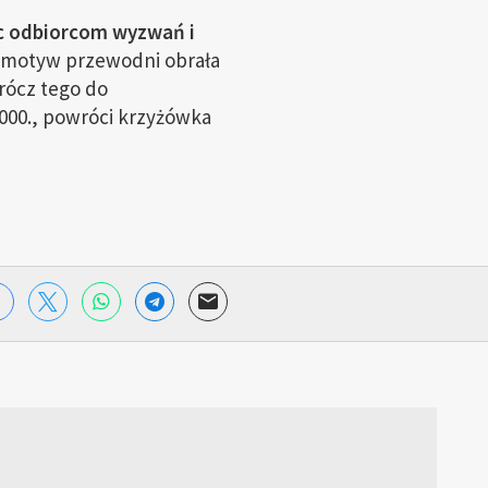
c odbiorcom wyzwań i
 motyw przewodni obrała
prócz tego do
000., powróci krzyżówka