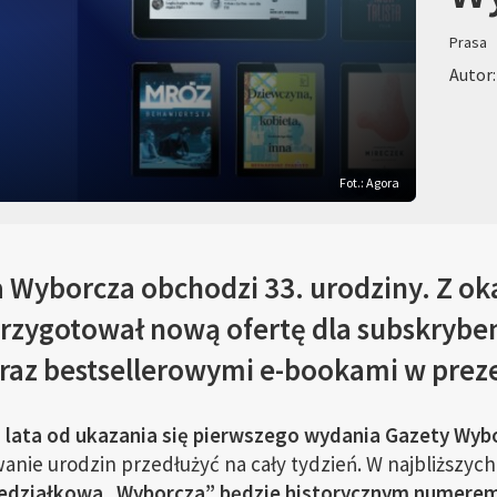
Prasa
Autor:
Fot.: Agora
Wyborcza obchodzi 33. urodziny. Z oka
przygotował nową ofertę dla subskryb
oraz bestsellerowymi e-bookami w prez
 lata od ukazania się pierwszego wydania Gazety Wyb
anie urodzin przedłużyć na cały tydzień. W najbliższy
edziałkowa „Wyborcza” będzie historycznym numerem