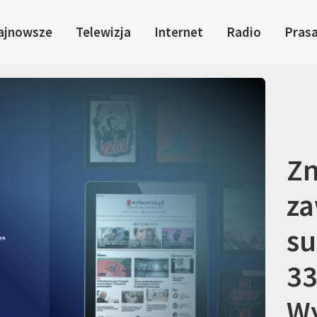
ajnowsze
Telewizja
Internet
Radio
Pras
Zn
za
su
33
Wy