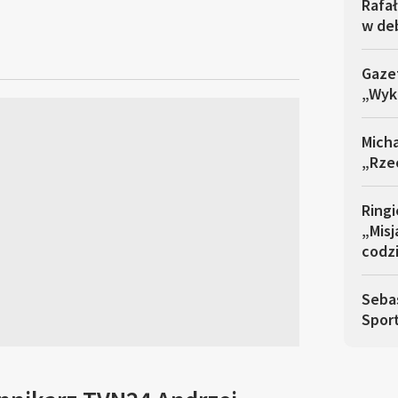
Rafał
w de
Gazet
„Wyk
Mich
„Rze
Ringi
„Misj
codz
Sebas
Spor