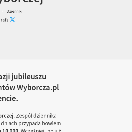
Dzienniki
 rafs
zji jubileuszu
entów Wyborcza.pl
encie.
orczej
. Zespół dziennika
ch dniach przypada bowiem
 10 000.
Wcześniej, bo już