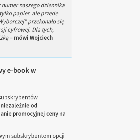
y numer naszego dziennika
ylko papier, ale przede
Wyborczej” przekonało się
ji cyfrowej. Dla tych,
iżką
–
mówi Wojciech
wy e-book w
a subskrybentów
 niezależnie od
nie promocyjnej ceny na
owym subskrybentom opcji