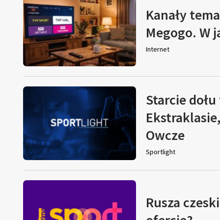
Kanały tema
Megogo. W j
Internet
Starcie dołu 
Ekstraklasie
Owcze
Sportlight
Rusza czeski
ofercie?