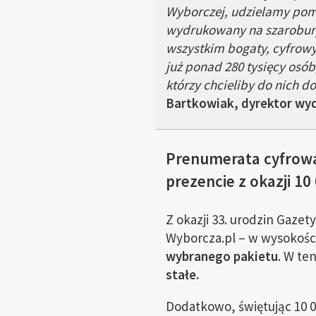
Wyborczej, udzielamy pomo
wydrukowany na szaroburym
wszystkim bogaty, cyfrowy
już ponad 280 tysięcy osób
którzy chcieliby do nich d
Bartkowiak, dyrektor wyd
Prenumerata cyfrowa 
prezencie z okazji 1
Z okazji 33. urodzin Gaze
Wyborcza.pl – w wysokośc
wybranego pakietu
. W te
stałe.
Dodatkowo, świętując 10 