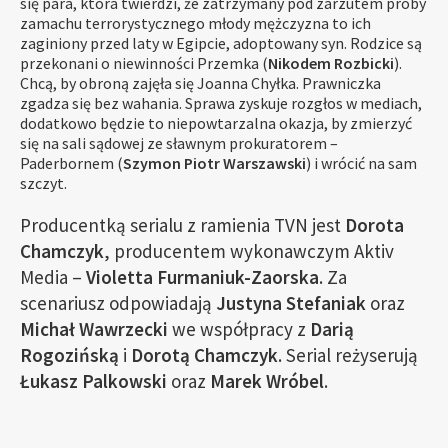
się para, która twierdzi, że zatrzymany pod zarzutem próby
zamachu terrorystycznego młody mężczyzna to ich
zaginiony przed laty w Egipcie, adoptowany syn. Rodzice są
przekonani o niewinności Przemka (
Nikodem Rozbicki
).
Chcą, by obroną zajęła się Joanna Chyłka. Prawniczka
zgadza się bez wahania. Sprawa zyskuje rozgłos w mediach,
dodatkowo będzie to niepowtarzalna okazja, by zmierzyć
się na sali sądowej ze sławnym prokuratorem –
Paderbornem (
Szymon Piotr Warszawski
) i wrócić na sam
szczyt.
Producentką serialu z ramienia TVN jest
Dorota
Chamczyk
, producentem wykonawczym Aktiv
Media –
Violetta Furmaniuk-Zaorska
. Za
scenariusz odpowiadają
Justyna Stefaniak
oraz
Michał Wawrzecki
we współpracy z
Darią
Rogozińską
i
Dorotą Chamczyk
. Serial reżyserują
Łukasz Palkowski
oraz
Marek Wróbel
.