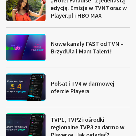
„Hotel Paradise” z jedenastą
edycją. Emisja w TVN7 oraz w
Player.pl i HBO MAX
Nowe kanały FAST od TVN –
BrzydUla i Mam Talent!
Polsat i TV4 w darmowej
ofercie Playera
TVP1, TVP2 i ośrodki
regionalne TVP3 za darmo w
Playerze. Jak oglądać?