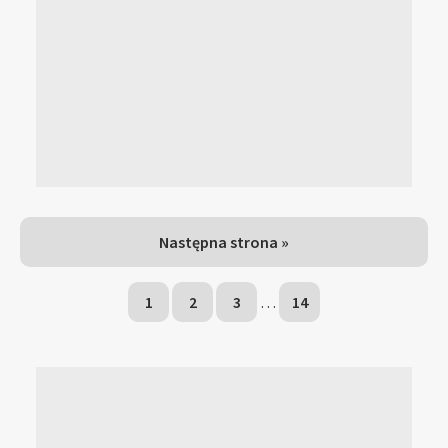
Następna strona »
1
2
3
…
14