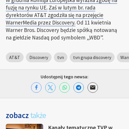
W grudnia Komisja Europejska wyraziła zgodę na
fuzję na rynku UE.
Zaś w lutym br. rada
dyrektorów AT&T zgodziła się na przejęcie
WarnerMedia przez Discovery.
Od 11 kwietnia
Warner Bros. Discovery będzie spółką notowaną
na giełdzie Nasdaq pod symbolem „WBD”.
AT&T
Discovery
tvn
tvn grupa discovery
Warn
Udostępnij tego newsa:
zobacz
także
Kanały tematyczne TVP w