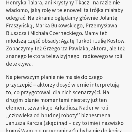
Henryka Talara, ani Krystyny Tkacz i na razie nie
wiadomo, jaką rolę w telenoweli ta trójka miałaby
odegrać. Na ekranie oglądamy głównie Jolantę
Fraszyńską, Marka Bukowskiego, Przemysława
Bluszcza i Michała Czerneckiego. Mamy też
młodszą część obsady: Agatę Turkot i Julię Kostow.
Zobaczymy też Grzegorza Pawlaka, aktora, ale też
znanego lektora telewizyjnego i radiowego w roli
detektywa.
Na pierwszym planie nie ma się do czego
przyczepić – aktorzy dosyć wiernie interpretują
to, co przygotowali dla nich scenarzyści. Na
drugim planie momentami niestety już ten
element szwankuje. Arkadiusz Nader w roli
„człowieka od brudnej roboty” biznesmena
Janusza Karcza (skądinąd – czy to imię i nazwisko
kogoś Wam nie przypomina?) chyba nie do końca