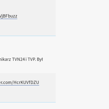
AVjBFbuzz
nikarz TVN24 i TVP. Był
ter.com/HcrKUVfDZU