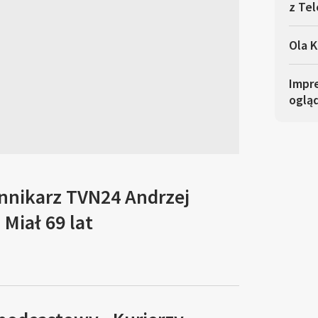
z Tel
Ola K
Impre
oglą
ennikarz TVN24 Andrzej
Miał 69 lat