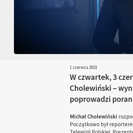
1 czerwca 2021
W czwartek, 3 czer
Cholewiński – wyni
poprowadzi poran
Michał Cholewiński
rozpoc
Początkowo był reporterem
Telewizji Polskiej. Prezen