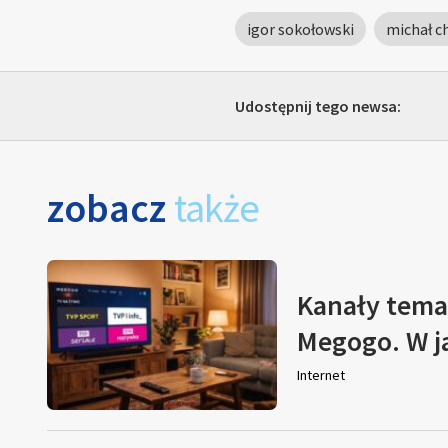
igor sokołowski
michał c
Udostępnij tego newsa:
zobacz
także
Kanały tema
Megogo. W j
Internet