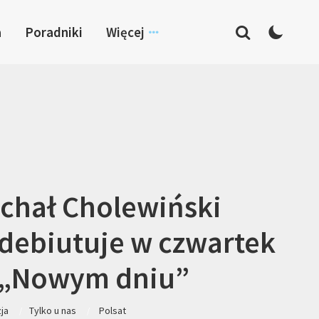
a
Poradniki
Więcej
chał Cholewiński
debiutuje w czwartek
 „Nowym dniu”
zja
Tylko u nas
Polsat