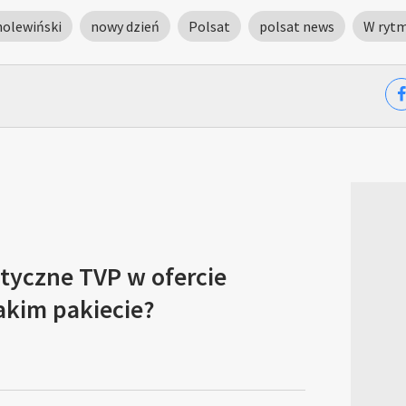
holewiński
nowy dzień
Polsat
polsat news
W rytm
tyczne TVP w ofercie
akim pakiecie?