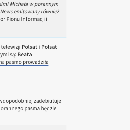
skimi Michała w porannym
t News emitowany również
or Pionu Informacji i
telewizji
Polsat i Polsat
ymi są:
Beata
na pasmo prowadziła
awdopodobniej zadebiutuje
 porannego pasma będzie