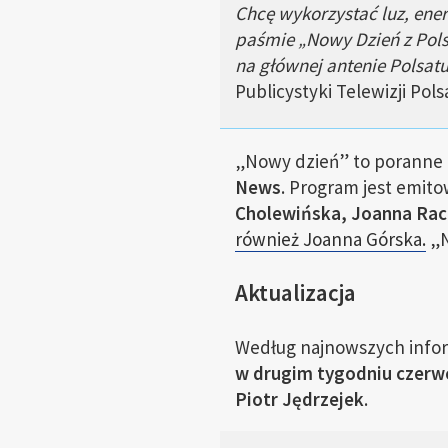
Chcę wykorzystać luz, ene
paśmie „Nowy Dzień z Pol
na głównej antenie Polsat
Publicystyki Telewizji Pols
„Nowy dzień” to poranne 
News
. Program jest emit
Cholewińska, Joanna Race
również Joanna Górska.
„N
Aktualizacja
Według najnowszych infor
w drugim tygodniu czerw
Piotr Jędrzejek
.