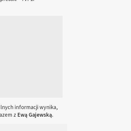
lnych informacji wynika,
razem z
Ewą Gajewską
.