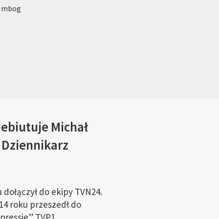
: mbog
debiutuje Michał
 Dziennikarz
 dołączył do ekipy TVN24.
14 roku przeszedł do
xpressie” TVP1.