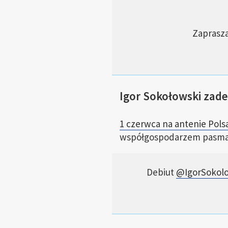
Zaprasza
Igor Sokołowski zade
1 czerwca na antenie Pols
współgospodarzem pasma 
Debiut
@IgorSokol