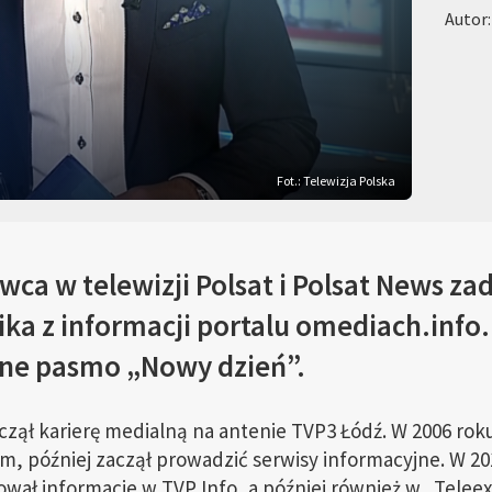
Autor
Fot.: Telewizja Polska
wca w telewizji Polsat i Polsat News za
ka z informacji portalu omediach.info.
ne pasmo „Nowy dzień”.
zął karierę medialną na antenie TVP3 Łódź. W 2006 roku
, później zaczął prowadzić serwisy informacyjne. W 20
tował informacje w TVP Info, a później również w „Telee