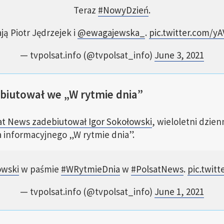
Teraz
#NowyDzień
.
ją Piotr Jędrzejek i
@ewagajewska_
.
pic.twitter.com/y
— tvpolsat.info (@tvpolsat_info)
June 3, 2021
biutował we „W rytmie dnia”
at News zadebiutował Igor Sokołowski
, wieloletni dzien
informacyjnego „W rytmie dnia”.
owski
w paśmie
#WRytmieDnia
w
#PolsatNews
.
pic.twit
— tvpolsat.info (@tvpolsat_info)
June 1, 2021