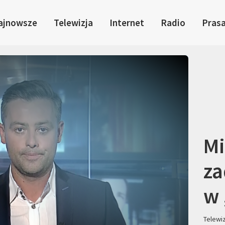
ajnowsze
Telewizja
Internet
Radio
Pras
Mi
za
w
Telewi