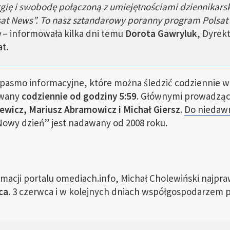
rgię i swobodę połączoną z umiejętnościami dziennikar
sat News”. To nasz sztandarowy poranny program Polsa
u
– informowała kilka dni temu
Dorota Gawryluk
, Dyrekt
at.
pasmo informacyjne, które można śledzić codziennie w 
owany
codziennie od godziny 5:59
. Głównymi prowadząc
wicz, Mariusz Abramowicz i Michał Giersz
.
Do niedaw
owy dzień” jest nadawany od 2008 roku.
macji portalu omediach.info, Michał Cholewiński najpr
ca
. 3 czerwca i w kolejnych dniach współgospodarzem