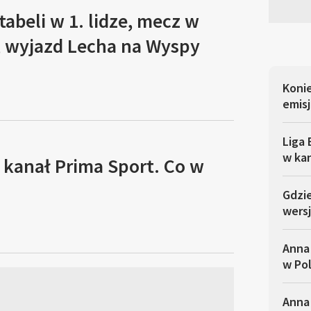
tabeli w 1. lidze, mecz w
, wyjazd Lecha na Wyspy
Koni
emisj
Liga 
w ka
 kanał Prima Sport. Co w
Gdzi
wersj
Anna
w Po
Anna 