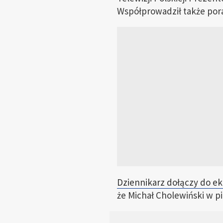
Współprowadził także por
Dziennikarz dołączy do e
że Michał Cholewiński w 