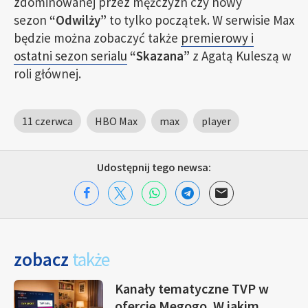
zdominowanej przez mężczyzn czy nowy
sezon
“Odwilży”
to tylko początek. W serwisie Max
będzie można zobaczyć także
premierowy i
ostatni sezon serialu
“Skazana”
z Agatą Kuleszą w
roli głównej.
11 czerwca
HBO Max
max
player
Udostępnij tego newsa:
zobacz
także
Kanały tematyczne TVP w
ofercie Megogo. W jakim