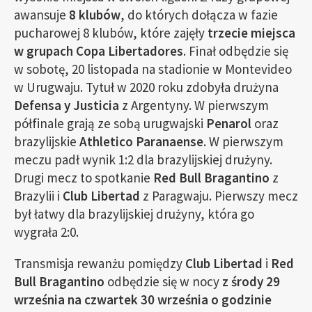
awansuje
8 klubów
, do których dołącza w fazie
pucharowej 8 klubów, które zajęły
trzecie miejsca
w grupach Copa Libertadores
. Finał odbędzie się
w sobotę, 20 listopada na stadionie w Montevideo
w Urugwaju. Tytuł w 2020 roku zdobyła drużyna
Defensa y Justicia
z Argentyny. W pierwszym
półfinale grają ze sobą urugwajski
Penarol
oraz
brazylijskie
Athletico Paranaense
. W pierwszym
meczu padł wynik 1:2 dla brazylijskiej drużyny.
Drugi mecz to spotkanie
Red Bull Bragantino
z
Brazylii i
Club Libertad
z Paragwaju. Pierwszy mecz
był łatwy dla brazylijskiej drużyny, która go
wygrała 2:0.
Transmisja rewanżu pomiędzy
Club Libertad
i
Red
Bull Bragantino
odbędzie się w nocy
z środy 29
września na czwartek 30 września o godzinie