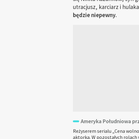
utracjusz, karciarz i hulak
będzie niepewny
.
Ameryka Południowa prze
Reżyserem serialu „Cena wolnoś
aktorka. W pozostałych rolach