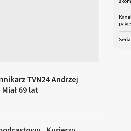
skom
Kana
pakie
Seria
ennikarz TVN24 Andrzej
Miał 69 lat
 podcastowy „Kurierzy