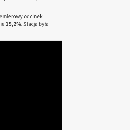
emierowy odcinek
mie
15,2%
. Stacja była