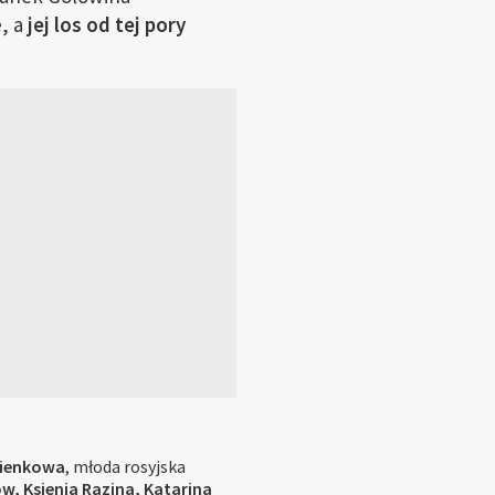
e, a
jej los od tej pory
bienkowa
, młoda rosyjska
, Ksienia Razina, Katarina