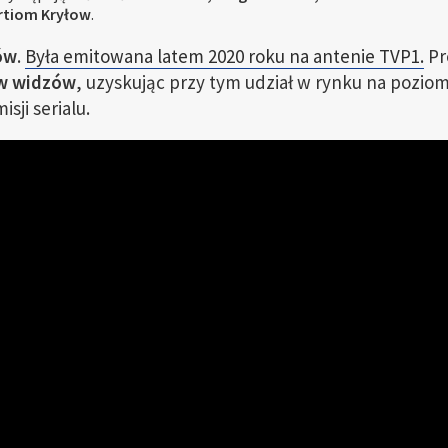
Artiom Kryłow
.
ów
.
Była emitowana latem 2020 roku na antenie TVP1.
Pr
ów widzów
, uzyskując przy tym udział w rynku na pozio
sji serialu.