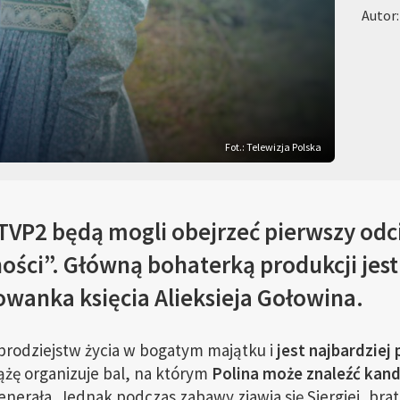
Autor
Fot.: Telewizja Polska
 TVP2 będą mogli obejrzeć pierwszy odc
ości”. Główną bohaterką produkcji jest
wanka księcia Alieksieja Gołowina.
brodziejstw życia w bogatym majątku i
jest najbardziej
ążę organizuje bal, na którym
Polina może znaleźć kan
enerała. Jednak podczas zabawy zjawia się Siergiej, br