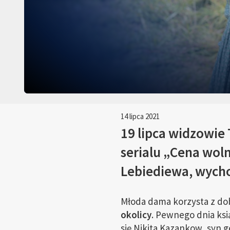
14 lipca 2021
19 lipca widzowie
serialu „Cena woln
Lebiediewa, wycho
Młoda dama korzysta z do
okolicy
. Pewnego dnia ksi
się Nikita Kazankow, syn g