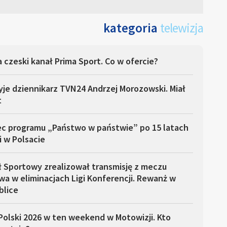
kategoria
telewizja
 czeski kanał Prima Sport. Co w ofercie?
yje dziennikarz TVN24 Andrzej Morozowski. Miał
t
ec programu „Państwo w państwie” po 15 latach
i w Polsacie
ł Sportowy zrealizował transmisję z meczu
a w eliminacjach Ligi Konferencji. Rewanż w
blice
Polski 2026 w ten weekend w Motowizji. Kto