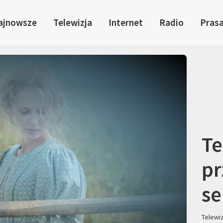
ajnowsze
Telewizja
Internet
Radio
Pras
Te
pr
se
Telewi