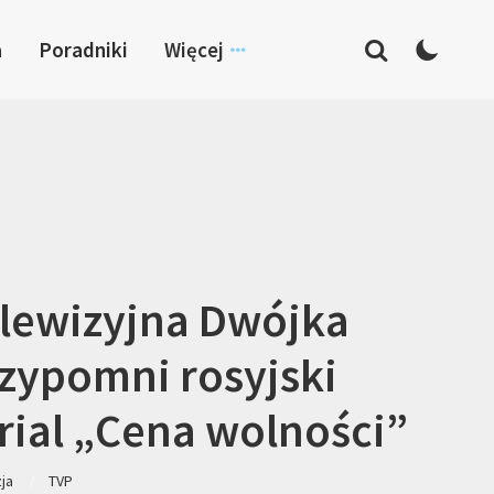
a
Poradniki
Więcej
lewizyjna Dwójka
zypomni rosyjski
rial „Cena wolności”
zja
TVP