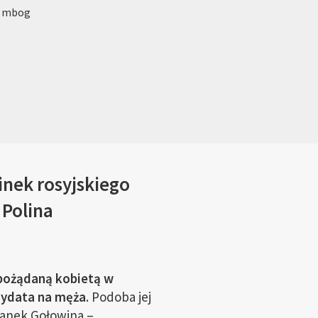
: mbog
inek rosyjskiego
 Polina
 pożądaną kobietą w
dydata na męża
. Podoba jej
atanek Gołowina –