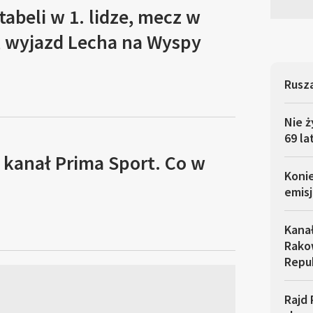
tabeli w 1. lidze, mecz w
, wyjazd Lecha na Wyspy
Rusza
Nie ż
69 la
 kanał Prima Sport. Co w
Koni
emisj
Kana
Rakow
Repu
Rajd 