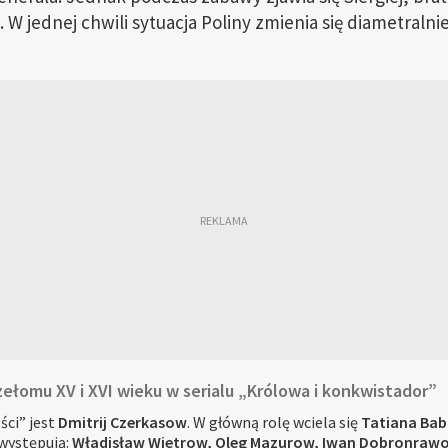
a. W jednej chwili sytuacja Poliny zmienia się diametralni
łomu XV i XVI wieku w serialu „Królowa i konkwistador”
ci” jest
Dmitrij Czerkasow
. W główną rolę wciela się
Tatiana Ba
 występują:
Władisław Wietrow, Oleg Mazurow, Iwan Dobronrawow