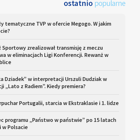
ostatnio
popularne
ły tematyczne TVP w ofercie Megogo. W jakim
cie?
ł Sportowy zrealizował transmisję z meczu
a w eliminacjach Ligi Konferencji. Rewanż w
blice
a Dziadek” w interpretacji Urszuli Dudziak w
ji „Lato z Radiem”. Kiedy premiera?
puchar Portugalii, starcia w Ekstraklasie i 1. lidze
ec programu „Państwo w państwie” po 15 latach
i w Polsacie