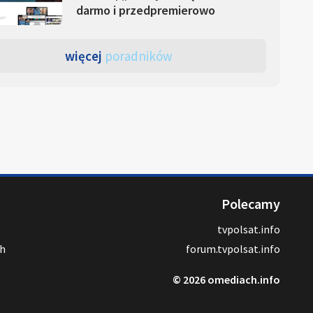
darmo i przedpremierowo
więcej
poradników
Polecamy
tvpolsat.info
ch
forum.tvpolsat.info
© 2026 omediach.info