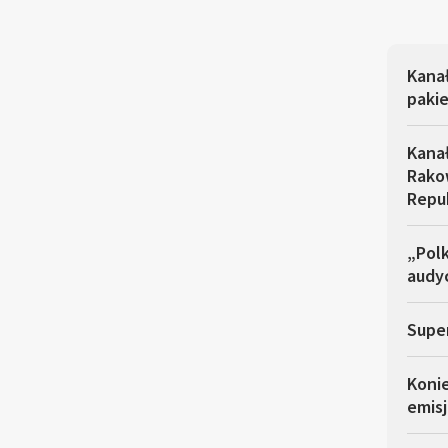
Kana
pakie
Kana
Rakow
Repu
„Polk
audyc
Super
Koni
emisj