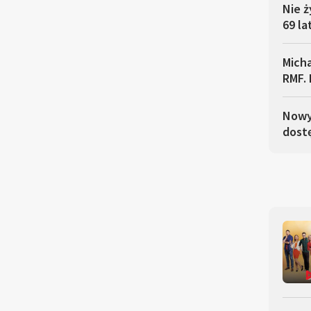
Nie ż
69 la
Micha
RMF. 
Nowy 
dostę