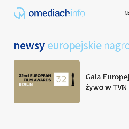
N
newsy
europejskie nagr
Gala Europe
żywo w TVN 