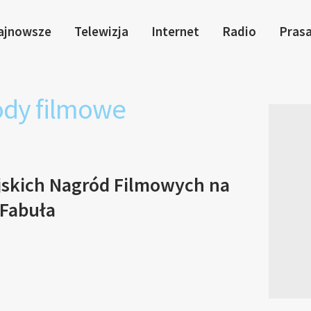
ajnowsze
Telewizja
Internet
Radio
Pras
ody filmowe
jskich Nagród Filmowych na
Fabuła